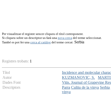
Per visualitzar el registre sencer cliqueu el títol corresponent.
Si cliqueu sobre un descriptor us farà una
nova cerca
del terme seleccionat.
Serbia
També es pot fer una
cerca al catàleg
del terme cercat:
Registres trobats:
1
Títol
Incidence and molecular charact
Autor
KUZMANOVIC, S.
MARTIN
Dades Font
Vitis. Journal of Grapevine Re
Descriptors
Parra
Cultiu de la vinya
Serbia
vinya