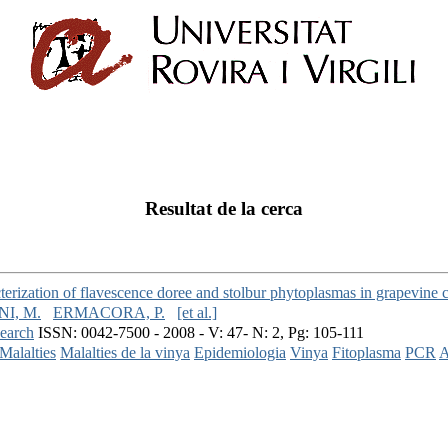
Resultat de la cerca
erization of flavescence doree and stolbur phytoplasmas in grapevine cul
I, M.
ERMACORA, P.
[et al.]
search
ISSN: 0042-7500 - 2008 - V: 47- N: 2, Pg: 105-111
Malalties
Malalties de la vinya
Epidemiologia
Vinya
Fitoplasma
PCR
A