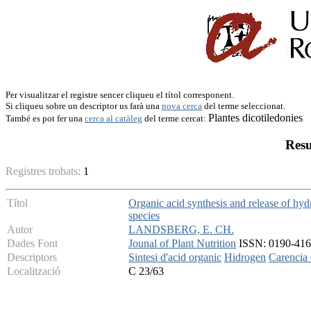
Per visualitzar el registre sencer cliqueu el títol corresponent.
Si cliqueu sobre un descriptor us farà una
nova cerca
del terme seleccionat.
Plantes dicotiledonies
També es pot fer una
cerca al catàleg
del terme cercat:
Resu
Registres trobats:
1
Títol
Organic acid synthesis and release of hyd
species
Autor
LANDSBERG, E. CH.
Dades Font
Jounal of Plant Nutrition
ISSN: 0190-4167
Descriptors
Sintesi d'acid organic
Hidrogen
Carencia 
Localització
C 23/63