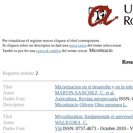
Per visualitzar el registre sencer cliqueu el títol corresponent.
Si cliqueu sobre un descriptor us farà una
nova cerca
del terme seleccionat.
Micoritzacio
També es pot fer una
cerca al catàleg
del terme cercat:
Resu
Registres trobats:
2
Títol
Micorrizacion en el desarrollo y en la tol
Autor
MARTIN-SANCHEZ, C. et al.
Dades Font
Agricultura. Revista agropecuaria
ISSN: 0
Descriptors
Micoritzacio
Olivera
Olea europaea L.
Títol
Mycorhization: fondamentale et universel
Autor
WALIGORA, C.
Dades Font
Viti
ISSN: 0757-4673 - Octobre 2010 - V: