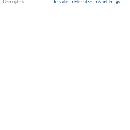
Descriptors
Inoculacio
Micoritzacio
Arrel
Fongs