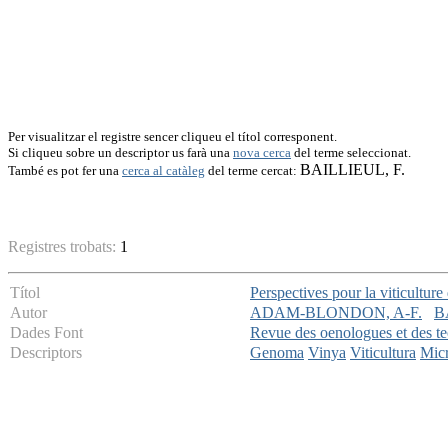
Per visualitzar el registre sencer cliqueu el títol corresponent.
Si cliqueu sobre un descriptor us farà una
nova cerca
del terme seleccionat.
BAILLIEUL, F.
També es pot fer una
cerca al catàleg
del terme cercat:
Registres trobats:
1
Títol
Perspectives pour la viticultur
Autor
ADAM-BLONDON, A-F.
B
Dades Font
Revue des oenologues et des te
Descriptors
Genoma
Vinya
Viticultura
Mic