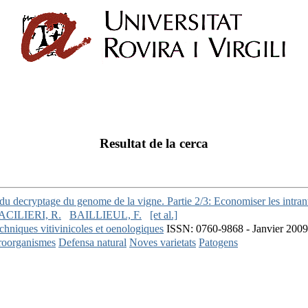
Resultat de la cerca
e du decryptage du genome de la vigne. Partie 2/3: Economiser les intran
ACILIERI, R.
BAILLIEUL, F.
[et al.]
chniques vitivinicoles et oenologiques
ISSN: 0760-9868 - Janvier 2009 
roorganismes
Defensa natural
Noves varietats
Patogens