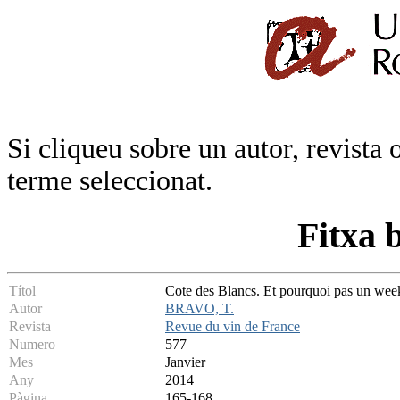
Si cliqueu sobre un autor, revista 
terme seleccionat.
Fitxa 
Títol
Cote des Blancs. Et pourquoi pas un w
Autor
BRAVO, T.
Revista
Revue du vin de France
Numero
577
Mes
Janvier
Any
2014
Pàgina
165-168