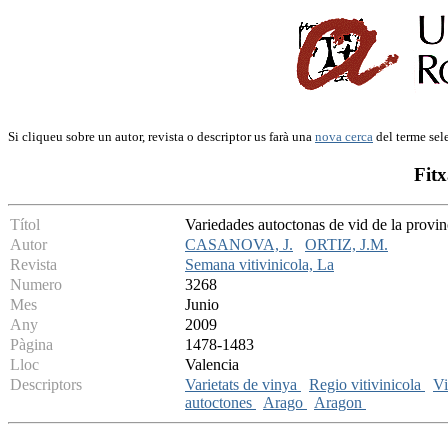
Si cliqueu sobre un autor, revista o descriptor us farà una
nova cerca
del terme sel
Fitx
Títol
Variedades autoctonas de vid de la provin
Autor
CASANOVA, J.
ORTIZ, J.M.
Revista
Semana vitivinicola, La
Numero
3268
Mes
Junio
Any
2009
Pàgina
1478-1483
Lloc
Valencia
Descriptors
Varietats de vinya
Regio vitivinicola
V
autoctones
Arago
Aragon