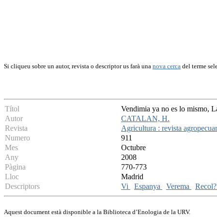
Si cliqueu sobre un autor, revista o descriptor us farà una
nova cerca
del terme sel
Títol
Vendimia ya no es lo mismo, La
Autor
CATALAN, H.
Revista
Agricultura : revista agropecuar
Numero
911
Mes
Octubre
Any
2008
Pàgina
770-773
Lloc
Madrid
Descriptors
Vi
Espanya
Verema
Recol?
Aquest document està disponible a la Biblioteca d’Enologia de la URV.