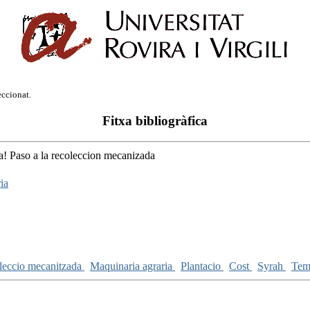
eccionat.
Fitxa bibliogràfica
! Paso a la recoleccion mecanizada
ia
leccio mecanitzada
Maquinaria agraria
Plantacio
Cost
Syrah
Tem