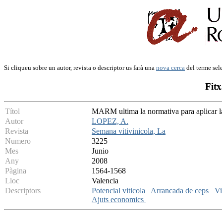
Si cliqueu sobre un autor, revista o descriptor us farà una
nova cerca
del terme sel
Fitx
Títol
MARM ultima la normativa para aplicar 
Autor
LOPEZ, A.
Revista
Semana vitivinicola, La
Numero
3225
Mes
Junio
Any
2008
Pàgina
1564-1568
Lloc
Valencia
Descriptors
Potencial viticola
Arrancada de ceps
V
Ajuts economics