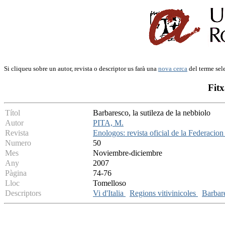
Si cliqueu sobre un autor, revista o descriptor us farà una
nova cerca
del terme sel
Fitx
Títol
Barbaresco, la sutileza de la nebbiolo
Autor
PITA, M.
Revista
Enologos: revista oficial de la Federaci
Numero
50
Mes
Noviembre-diciembre
Any
2007
Pàgina
74-76
Lloc
Tomelloso
Descriptors
Vi d'Italia
Regions vitivinicoles
Barba