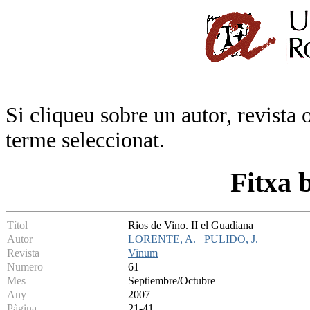
Si cliqueu sobre un autor, revista 
terme seleccionat.
Fitxa 
Títol
Rios de Vino. II el Guadiana
Autor
LORENTE, A.
PULIDO, J.
Revista
Vinum
Numero
61
Mes
Septiembre/Octubre
Any
2007
Pàgina
21-41