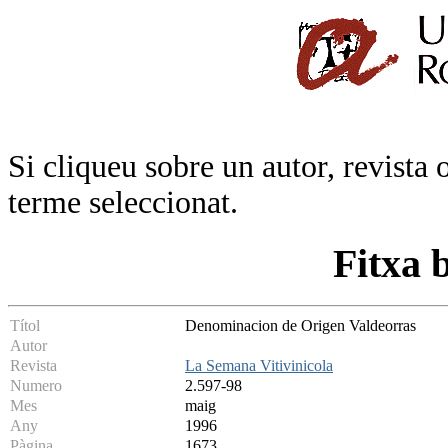
Si cliqueu sobre un autor, revista 
terme seleccionat.
Fitxa 
Títol
Denominacion de Origen Valdeorras
Autor
Revista
La Semana Vitivinicola
Numero
2.597-98
Mes
maig
Any
1996
Pàgina
1673