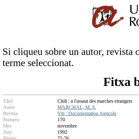
Si cliqueu sobre un autor, revista 
terme seleccionat.
Fitxa 
Títol
Chili : a l'assaut des marches etrangers
Autor
MARCHAL, M. S.
Revista
Viti : Documentation Agricole
Numero
170
Mes
novembre
Any
1992
Pàgina
75-76