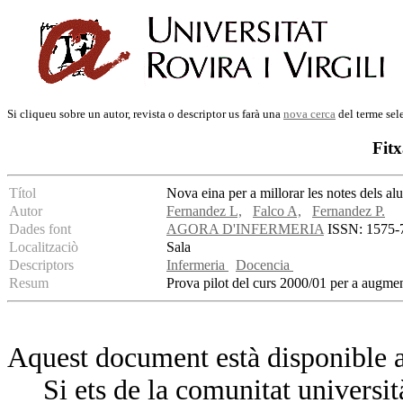
Si cliqueu sobre un autor, revista o descriptor us farà una
nova cerca
del terme sel
Fitx
Títol
Nova eina per a millorar les notes dels a
Autor
Fernandez L,
Falco A,
Fernandez P.
Dades font
AGORA D'INFERMERIA
ISSN: 1575-7
Localitzaciò
Sala
Descriptors
Infermeria
Docencia
Resum
Prova pilot del curs 2000/01 per a augmen
Aquest document està disponible a
Si ets de la comunitat universit