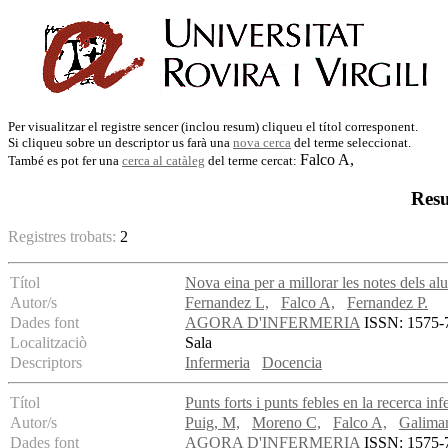
Per visualitzar el registre sencer (inclou resum) cliqueu el títol corresponent.
Si cliqueu sobre un descriptor us farà una
nova cerca
del terme seleccionat.
Falco A,
També es pot fer una
cerca al catàleg
del terme cercat:
Resu
Registres trobats:
2
Títol
Nova eina per a millorar les notes dels a
Autor/s
Fernandez L,
Falco A,
Fernandez P.
Dades font
AGORA D'INFERMERIA
ISSN: 1575-7
Localitzaciò
Sala
Descriptors
Infermeria
Docencia
Títol
Punts forts i punts febles en la recerca inf
Autor/s
Puig, M,
Moreno C,
Falco A,
Galiman
Dades font
AGORA D'INFERMERIA
ISSN: 1575-76