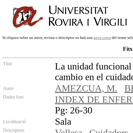
Si cliqueu sobre un autor, revista o descriptor us farà una
nova cerca
del terme sel
Fitx
Títol
La unidad funcional
cambio en el cuidad
AMEZCUA, M.
B
Autor
Dades font
INDEX DE ENFE
Pg: 26-30
Sala
Localitzaciò
Descriptors
Vellesa
Cuidadors