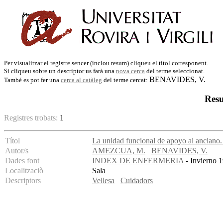
Per visualitzar el registre sencer (inclou resum) cliqueu el títol corresponent.
Si cliqueu sobre un descriptor us farà una
nova cerca
del terme seleccionat.
BENAVIDES, V.
També es pot fer una
cerca al catàleg
del terme cercat:
Resu
Registres trobats:
1
Títol
La unidad funcional de apoyo al anciano.
Autor/s
AMEZCUA, M.
BENAVIDES, V.
Dades font
INDEX DE ENFERMERIA
- Invierno 1
Localitzaciò
Sala
Descriptors
Vellesa
Cuidadors