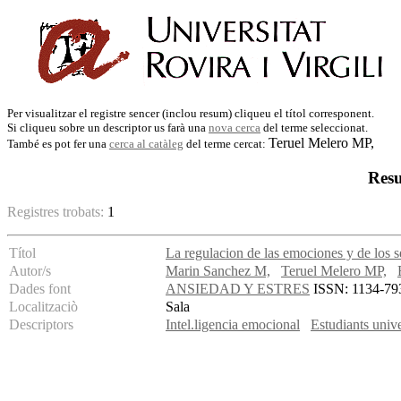
Per visualitzar el registre sencer (inclou resum) cliqueu el títol corresponent.
Si cliqueu sobre un descriptor us farà una
nova cerca
del terme seleccionat.
Teruel Melero MP,
També es pot fer una
cerca al catàleg
del terme cercat:
Resu
Registres trobats:
1
Títol
La regulacion de las emociones y de los 
Autor/s
Marin Sanchez M,
Teruel Melero MP,
Dades font
ANSIEDAD Y ESTRES
ISSN: 1134-7937
Localitzaciò
Sala
Descriptors
Intel.ligencia emocional
Estudiants unive