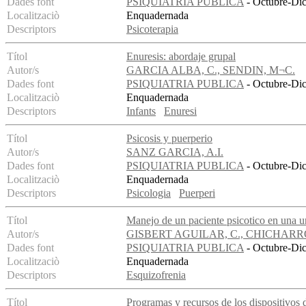
Dades font
PSIQUIATRIA PUBLICA
- Octubre-Dic
Localitzaciò
Enquadernada
Descriptors
Psicoterapia
Títol
Enuresis: abordaje grupal
Autor/s
GARCIA ALBA, C., SENDIN, M¬C.
Dades font
PSIQUIATRIA PUBLICA
- Octubre-Dic
Localitzaciò
Enquadernada
Descriptors
Infants
Enuresi
Títol
Psicosis y puerperio
Autor/s
SANZ GARCIA, A.I.
Dades font
PSIQUIATRIA PUBLICA
- Octubre-Dic
Localitzaciò
Enquadernada
Descriptors
Psicologia
Puerperi
Títol
Manejo de un paciente psicotico en una u
Autor/s
GISBERT AGUILAR, C., CHICHARR
Dades font
PSIQUIATRIA PUBLICA
- Octubre-Dic
Localitzaciò
Enquadernada
Descriptors
Esquizofrenia
Títol
Programas y recursos de los dispositivos d