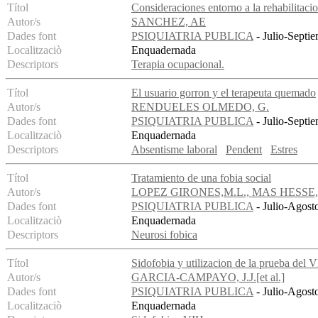
Títol
Consideraciones entorno a la rehabilitaci
Autor/s
SANCHEZ, AE
Dades font
PSIQUIATRIA PUBLICA
- Julio-Septie
Localitzaciò
Enquadernada
Descriptors
Terapia ocupacional.
Títol
El usuario gorron y el terapeuta quemado
Autor/s
RENDUELES OLMEDO, G.
Dades font
PSIQUIATRIA PUBLICA
- Julio-Septie
Localitzaciò
Enquadernada
Descriptors
Absentisme laboral
Pendent
Estres
Títol
Tratamiento de una fobia social
Autor/s
LOPEZ GIRONES,M.L., MAS HESSE
Dades font
PSIQUIATRIA PUBLICA
- Julio-Agost
Localitzaciò
Enquadernada
Descriptors
Neurosi fobica
Títol
Sidofobia y utilizacion de la prueba del V
Autor/s
GARCIA-CAMPAYO, J.J.[et al.]
Dades font
PSIQUIATRIA PUBLICA
- Julio-Agost
Localitzaciò
Enquadernada