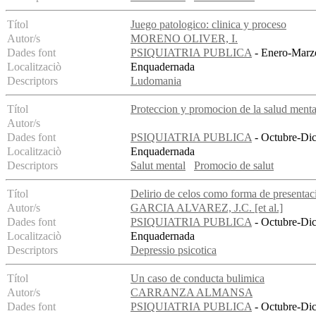
Títol
Juego patologico: clinica y proceso
Autor/s
MORENO OLIVER, I.
Dades font
PSIQUIATRIA PUBLICA
- Enero-Marzo
Localitzaciò
Enquadernada
Descriptors
Ludomania
Títol
Proteccion y promocion de la salud menta
Autor/s
Dades font
PSIQUIATRIA PUBLICA
- Octubre-Dic
Localitzaciò
Enquadernada
Descriptors
Salut mental
Promocio de salut
Títol
Delirio de celos como forma de presentac
Autor/s
GARCIA ALVAREZ, J.C. [et al.]
Dades font
PSIQUIATRIA PUBLICA
- Octubre-Dic
Localitzaciò
Enquadernada
Descriptors
Depressio psicotica
Títol
Un caso de conducta bulimica
Autor/s
CARRANZA ALMANSA
Dades font
PSIQUIATRIA PUBLICA
- Octubre-Dic