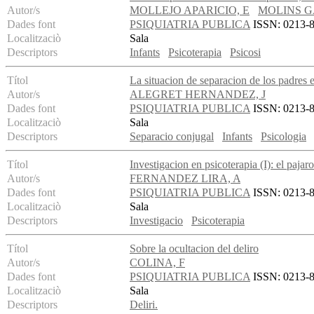
Autor/s
MOLLEJO APARICIO, E
MOLINS G
Dades font
PSIQUIATRIA PUBLICA
ISSN: 0213-89
Localitzaciò
Sala
Descriptors
Infants
Psicoterapia
Psicosi
Títol
La situacion de separacion de los padres e
Autor/s
ALEGRET HERNANDEZ, J
Dades font
PSIQUIATRIA PUBLICA
ISSN: 0213-89
Localitzaciò
Sala
Descriptors
Separacio conjugal
Infants
Psicologia
Títol
Investigacion en psicoterapia (I): el paja
Autor/s
FERNANDEZ LIRA, A
Dades font
PSIQUIATRIA PUBLICA
ISSN: 0213-89
Localitzaciò
Sala
Descriptors
Investigacio
Psicoterapia
Títol
Sobre la ocultacion del deliro
Autor/s
COLINA, F
Dades font
PSIQUIATRIA PUBLICA
ISSN: 0213-89
Localitzaciò
Sala
Descriptors
Deliri.