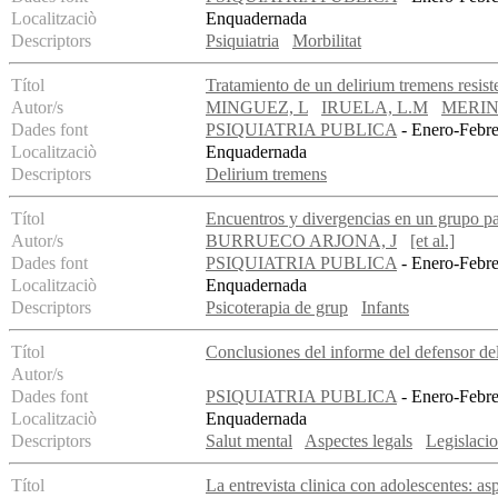
Localitzaciò
Enquadernada
Descriptors
Psiquiatria
Morbilitat
Títol
Tratamiento de un delirium tremens resist
Autor/s
MINGUEZ, L
IRUELA, L.M
MERIN
Dades font
PSIQUIATRIA PUBLICA
- Enero-Febre
Localitzaciò
Enquadernada
Descriptors
Delirium tremens
Títol
Encuentros y divergencias en un grupo pa
Autor/s
BURRUECO ARJONA, J
[et al.]
Dades font
PSIQUIATRIA PUBLICA
- Enero-Febre
Localitzaciò
Enquadernada
Descriptors
Psicoterapia de grup
Infants
Títol
Conclusiones del informe del defensor de
Autor/s
Dades font
PSIQUIATRIA PUBLICA
- Enero-Febre
Localitzaciò
Enquadernada
Descriptors
Salut mental
Aspectes legals
Legislacio
Títol
La entrevista clinica con adolescentes: as