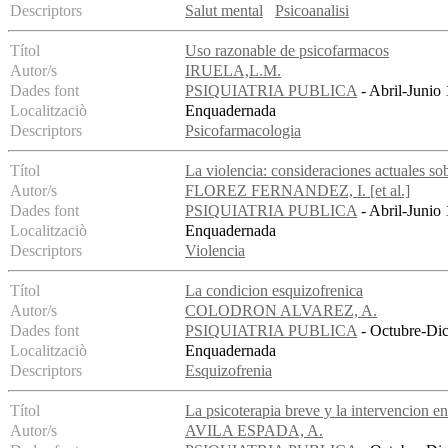
Descriptors
Salut mental
Psicoanalisi
Títol
Uso razonable de psicofarmacos
Autor/s
IRUELA,L.M.
Dades font
PSIQUIATRIA PUBLICA
- Abril-Junio 
Localitzaciò
Enquadernada
Descriptors
Psicofarmacologia
Títol
La violencia: consideraciones actuales sob
Autor/s
FLOREZ FERNANDEZ, I. [et al.]
Dades font
PSIQUIATRIA PUBLICA
- Abril-Junio 
Localitzaciò
Enquadernada
Descriptors
Violencia
Títol
La condicion esquizofrenica
Autor/s
COLODRON ALVAREZ, A.
Dades font
PSIQUIATRIA PUBLICA
- Octubre-Dic
Localitzaciò
Enquadernada
Descriptors
Esquizofrenia
Títol
La psicoterapia breve y la intervencion en 
Autor/s
AVILA ESPADA, A.