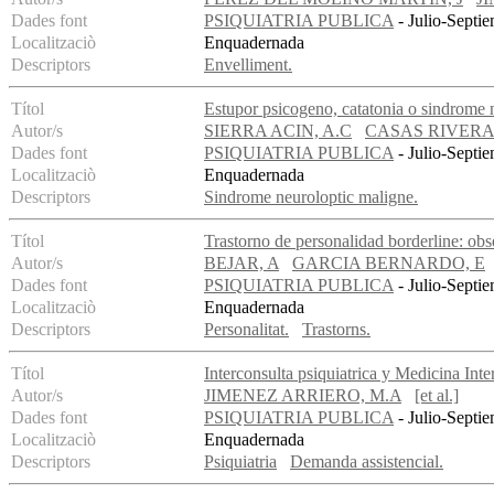
Dades font
PSIQUIATRIA PUBLICA
- Julio-Septie
Localitzaciò
Enquadernada
Descriptors
Envelliment.
Títol
Estupor psicogeno, catatonia o sindrome 
Autor/s
SIERRA ACIN, A.C
CASAS RIVERA
Dades font
PSIQUIATRIA PUBLICA
- Julio-Septie
Localitzaciò
Enquadernada
Descriptors
Sindrome neuroloptic maligne.
Títol
Trastorno de personalidad borderline: obs
Autor/s
BEJAR, A
GARCIA BERNARDO, E
Dades font
PSIQUIATRIA PUBLICA
- Julio-Septie
Localitzaciò
Enquadernada
Descriptors
Personalitat.
Trastorns.
Títol
Interconsulta psiquiatrica y Medicina Inte
Autor/s
JIMENEZ ARRIERO, M.A
[et al.]
Dades font
PSIQUIATRIA PUBLICA
- Julio-Septie
Localitzaciò
Enquadernada
Descriptors
Psiquiatria
Demanda assistencial.