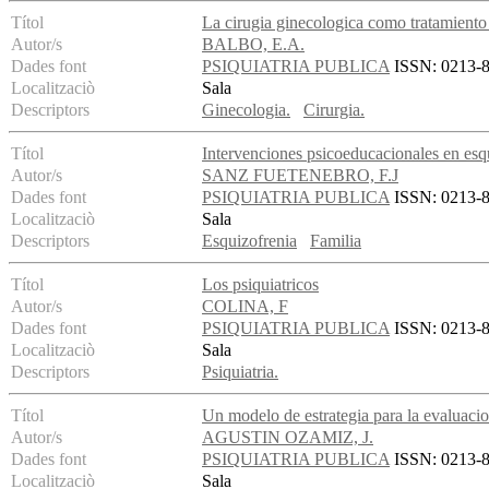
Títol
La cirugia ginecologica como tratamiento
Autor/s
BALBO, E.A.
Dades font
PSIQUIATRIA PUBLICA
ISSN: 0213-89
Localitzaciò
Sala
Descriptors
Ginecologia.
Cirurgia.
Títol
Intervenciones psicoeducacionales en esq
Autor/s
SANZ FUETENEBRO, F.J
Dades font
PSIQUIATRIA PUBLICA
ISSN: 0213-89
Localitzaciò
Sala
Descriptors
Esquizofrenia
Familia
Títol
Los psiquiatricos
Autor/s
COLINA, F
Dades font
PSIQUIATRIA PUBLICA
ISSN: 0213-89
Localitzaciò
Sala
Descriptors
Psiquiatria.
Títol
Un modelo de estrategia para la evaluaci
Autor/s
AGUSTIN OZAMIZ, J.
Dades font
PSIQUIATRIA PUBLICA
ISSN: 0213-89
Localitzaciò
Sala