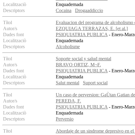
Localitzaciò
Enquadernada
Descriptors
Cocaina
Drogaaddiccio
Títol
Evaluacion del programa de alcoholismo 
Autor/s
EZQUIAGA TERRAZAS, E. [et al.]
Dades font
PSIQUIATRIA PUBLICA
- Enero-Marzo
Localitzaciò
Enquadernada
Descriptors
Alcoholisme
Títol
Soporte social y salud mental
Autor/s
BRAVO ORTIZ, M¬F.
Dades font
PSIQUIATRIA PUBLICA
- Enero-Marzo
Localitzaciò
Enquadernada
Descriptors
Salut mental
Suport social
Títol
Un caso de perversion: GaÙtan Gatian d
Autor/s
PEREÐA, F.
Dades font
PSIQUIATRIA PUBLICA
- Enero-Marzo
Localitzaciò
Enquadernada
Descriptors
Perversio
Títol
Abordaje de un sindrome depresivo en el 