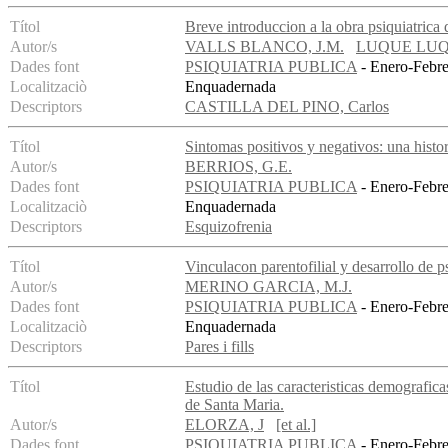
Títol
Breve introduccion a la obra psiquiatrica 
Autor/s
VALLS BLANCO, J.M.
LUQUE LUQ
Dades font
PSIQUIATRIA PUBLICA
- Enero-Febre
Localitzaciò
Enquadernada
Descriptors
CASTILLA DEL PINO, Carlos
Títol
Sintomas positivos y negativos: una histor
Autor/s
BERRIOS, G.E.
Dades font
PSIQUIATRIA PUBLICA
- Enero-Febre
Localitzaciò
Enquadernada
Descriptors
Esquizofrenia
Títol
Vinculacon parentofilial y desarrollo de p
Autor/s
MERINO GARCIA, M.J.
Dades font
PSIQUIATRIA PUBLICA
- Enero-Febre
Localitzaciò
Enquadernada
Descriptors
Pares i fills
Títol
Estudio de las caracteristicas demografic
de Santa Maria.
Autor/s
ELORZA, J
[et al.]
Dades font
PSIQUIATRIA PUBLICA
- Enero-Febre