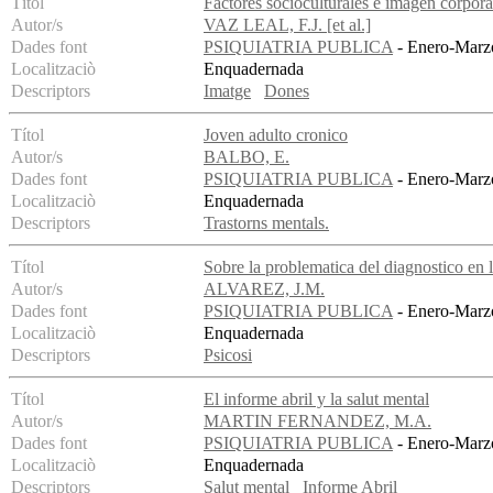
Títol
Factores socioculturales e imagen corpora
Autor/s
VAZ LEAL, F.J. [et al.]
Dades font
PSIQUIATRIA PUBLICA
- Enero-Marzo
Localitzaciò
Enquadernada
Descriptors
Imatge
Dones
Títol
Joven adulto cronico
Autor/s
BALBO, E.
Dades font
PSIQUIATRIA PUBLICA
- Enero-Marzo
Localitzaciò
Enquadernada
Descriptors
Trastorns mentals.
Títol
Sobre la problematica del diagnostico en 
Autor/s
ALVAREZ, J.M.
Dades font
PSIQUIATRIA PUBLICA
- Enero-Marzo
Localitzaciò
Enquadernada
Descriptors
Psicosi
Títol
El informe abril y la salut mental
Autor/s
MARTIN FERNANDEZ, M.A.
Dades font
PSIQUIATRIA PUBLICA
- Enero-Marzo
Localitzaciò
Enquadernada
Descriptors
Salut mental
Informe Abril