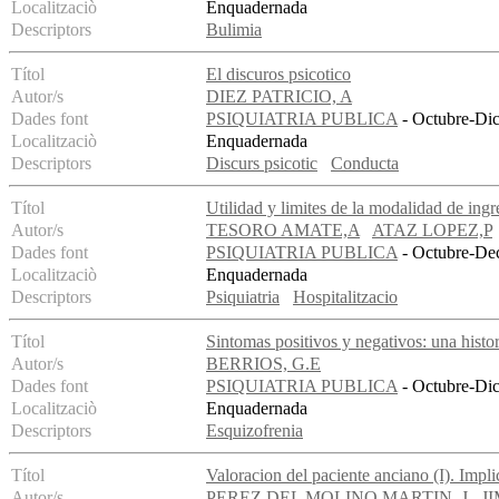
Localitzaciò
Enquadernada
Descriptors
Bulimia
Títol
El discuros psicotico
Autor/s
DIEZ PATRICIO, A
Dades font
PSIQUIATRIA PUBLICA
- Octubre-Dic
Localitzaciò
Enquadernada
Descriptors
Discurs psicotic
Conducta
Títol
Utilidad y limites de la modalidad de ingr
Autor/s
TESORO AMATE,A
ATAZ LOPEZ,P
Dades font
PSIQUIATRIA PUBLICA
- Octubre-Dec
Localitzaciò
Enquadernada
Descriptors
Psiquiatria
Hospitalitzacio
Títol
Sintomas positivos y negativos: una histor
Autor/s
BERRIOS, G.E
Dades font
PSIQUIATRIA PUBLICA
- Octubre-Dic
Localitzaciò
Enquadernada
Descriptors
Esquizofrenia
Títol
Valoracion del paciente anciano (I). Impli
Autor/s
PEREZ DEL MOLINO MARTIN, J
J