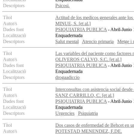
Descriptors
Psicosi.
Títol
Actitud de los medicos generales ante lo
Autor/s
MINUE, S. [et al.]
Dades font
PSIQUIATRIA PUBLICA
- Abril-Junio 
Localitzaciò
Enquadernada
Descriptors
Salut mental
Atencio primaria
Metge i 
Títol
Las variables del paciente como factores 
Autor/s
OLIVEROS CALVO, S.C. [et al.]
Dades font
PSIQUIATRIA PUBLICA
- Abril-Junio 
Localitzaciò
Enquadernada
Descriptors
drogaadiccio
Títol
Interconsultas con asistencia social desde
Autor/s
SANZ CARRILLO, C. [et al.]
Dades font
PSIQUIATRIA PUBLICA
- Abril-Junio 
Localitzaciò
Enquadernada
Descriptors
Urgencies
Psiquiatria
Títol
Dos casos de enfermedad de Behcet en u
Autor/s
POTESTAD MENENDEZ, F.DE.