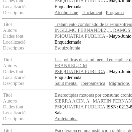
Dades font
PSIQUIATRIA PUBLICA
- Mayo-Junio 
Localitzaciò
Enquadernada
Descriptors
Alcoholisme
Tractament
Programa
Títol
Tratamiento combinado de la esquizofrenia
Autor/s
INGELMO FERNANDEZ,J., RAMOS 
Dades font
PSIQUIATRIA PUBLICA
- Mayo-Junio 
Localitzaciò
Enquadernada
Descriptors
Esquizofrenia
Títol
Las politicas de salud mental en capilla:
Autor/s
FRANKEL,D.M
Dades font
PSIQUIATRIA PUBLICA
- Mayo-Junio 
Localitzaciò
Enquadernada
Descriptors
Salut mental
Iberoamerica
Migracions
Títol
Estereotipias motoras por consumo croni
Autor/s
SIERRA ACIN, A
MARTIN FERNAN
Dades font
PSIQUIATRIA PUBLICA
ISSN: 0213-89
Localitzaciò
Sala
Descriptors
Amfetamina
Títol
Psicoterapia en una institucion publica, de