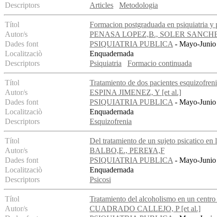
Descriptors
Articles
Metodologia
Títol
Formacion postgraduada en psiquiatria y
Autor/s
PENASA LOPEZ,B., SOLER SANCHEZ
Dades font
PSIQUIATRIA PUBLICA
- Mayo-Junio 
Localitzaciò
Enquadernada
Descriptors
Psiquiatria
Formacio continuada
Títol
Tratamiento de dos pacientes esquizofreni
Autor/s
ESPINA JIMENEZ, Y [et al.]
Dades font
PSIQUIATRIA PUBLICA
- Mayo-Junio 
Localitzaciò
Enquadernada
Descriptors
Esquizofrenia
Títol
Del tratamiento de un sujeto psicatico en l
Autor/s
BALBO,E., PERE¥A,F
Dades font
PSIQUIATRIA PUBLICA
- Mayo-Junio 
Localitzaciò
Enquadernada
Descriptors
Psicosi
Títol
Tratamiento del alcoholismo en un centro 
Autor/s
CUADRADO CALLEJO, P [et al.]