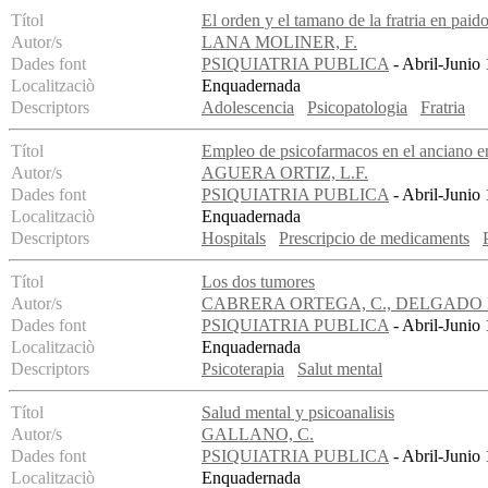
Títol
El orden y el tamano de la fratria en paid
Autor/s
LANA MOLINER, F.
Dades font
PSIQUIATRIA PUBLICA
- Abril-Junio 
Localitzaciò
Enquadernada
Descriptors
Adolescencia
Psicopatologia
Fratria
Títol
Empleo de psicofarmacos en el anciano en
Autor/s
AGUERA ORTIZ, L.F.
Dades font
PSIQUIATRIA PUBLICA
- Abril-Junio 
Localitzaciò
Enquadernada
Descriptors
Hospitals
Prescripcio de medicaments
Títol
Los dos tumores
Autor/s
CABRERA ORTEGA, C., DELGADO 
Dades font
PSIQUIATRIA PUBLICA
- Abril-Junio 
Localitzaciò
Enquadernada
Descriptors
Psicoterapia
Salut mental
Títol
Salud mental y psicoanalisis
Autor/s
GALLANO, C.
Dades font
PSIQUIATRIA PUBLICA
- Abril-Junio 
Localitzaciò
Enquadernada