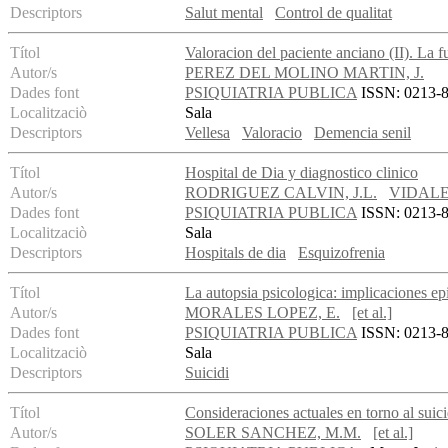
Descriptors
Salut mental
Control de qualitat
Títol
Valoracion del paciente anciano (II). La f
Autor/s
PEREZ DEL MOLINO MARTIN, J.
Dades font
PSIQUIATRIA PUBLICA
ISSN: 0213-89
Localitzaciò
Sala
Descriptors
Vellesa
Valoracio
Demencia senil
Títol
Hospital de Dia y diagnostico clinico
Autor/s
RODRIGUEZ CALVIN, J.L.
VIDALE
Dades font
PSIQUIATRIA PUBLICA
ISSN: 0213-89
Localitzaciò
Sala
Descriptors
Hospitals de dia
Esquizofrenia
Títol
La autopsia psicologica: implicaciones ep
Autor/s
MORALES LOPEZ, E.
[et al.]
Dades font
PSIQUIATRIA PUBLICA
ISSN: 0213-89
Localitzaciò
Sala
Descriptors
Suicidi
Títol
Consideraciones actuales en torno al suici
Autor/s
SOLER SANCHEZ, M.M.
[et al.]