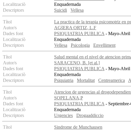
Localitzaciò
Enquadernada
Descriptors
Suicidi
Vellesa
Títol
La practica de la terapia psicomotriz en ps
Autor/s
AGšERA ORTIZ, L.F
Dades font
PSIQUIATRIA PUBLICA
- Mayo-Abril 
Localitzaciò
Enquadernada
Descriptors
Vellesa
Psicologia
Envelliment
Títol
Salud mental en el nivel de atencion prima
Autor/s
SARACENO, B. [et al.]
Dades font
PSIQUIATRIA PUBLICA
- Mayo-Abril 
Localitzaciò
Enquadernada
Descriptors
Psiquiatria
Mortalitat
Centreamerica
A
Títol
Atencion de urgencias al drogodependien
Autor/s
SOPELANA,P
Dades font
PSIQUIATRIA PUBLICA
- Septiembre-
Localitzaciò
Enquadernada
Descriptors
Urgencies
Drogaaddiccio
Títol
Sindrome de Munchausen