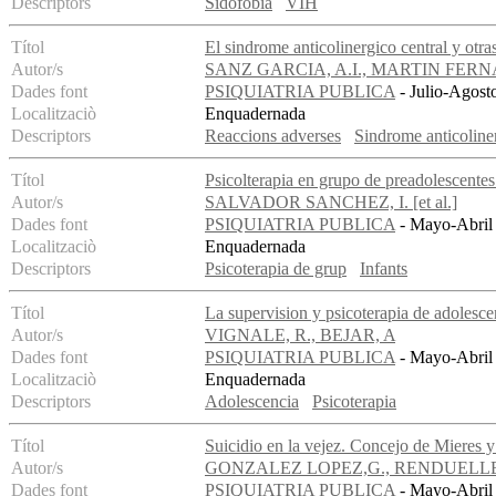
Descriptors
Sidofobia
VIH
Títol
El sindrome anticolinergico central y otr
Autor/s
SANZ GARCIA, A.I., MARTIN FER
Dades font
PSIQUIATRIA PUBLICA
- Julio-Agost
Localitzaciò
Enquadernada
Descriptors
Reaccions adverses
Sindrome anticoliner
Títol
Psicolterapia en grupo de preadolescente
Autor/s
SALVADOR SANCHEZ, I. [et al.]
Dades font
PSIQUIATRIA PUBLICA
- Mayo-Abril 
Localitzaciò
Enquadernada
Descriptors
Psicoterapia de grup
Infants
Títol
La supervision y psicoterapia de adolesce
Autor/s
VIGNALE, R., BEJAR, A
Dades font
PSIQUIATRIA PUBLICA
- Mayo-Abril 
Localitzaciò
Enquadernada
Descriptors
Adolescencia
Psicoterapia
Títol
Suicidio en la vejez. Concejo de Mieres 
Autor/s
GONZALEZ LOPEZ,G., RENDUELL
Dades font
PSIQUIATRIA PUBLICA
- Mayo-Abril 