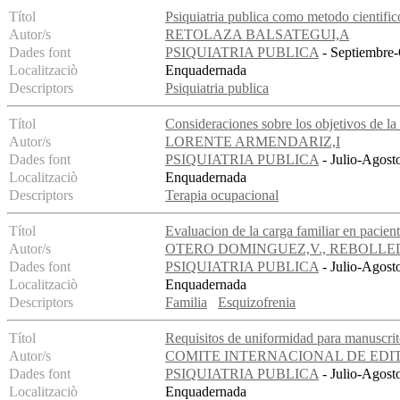
Títol
Psiquiatria publica como metodo cientific
Autor/s
RETOLAZA BALSATEGUI,A
Dades font
PSIQUIATRIA PUBLICA
- Septiembre-
Localitzaciò
Enquadernada
Descriptors
Psiquiatria publica
Títol
Consideraciones sobre los objetivos de la
Autor/s
LORENTE ARMENDARIZ,I
Dades font
PSIQUIATRIA PUBLICA
- Julio-Agost
Localitzaciò
Enquadernada
Descriptors
Terapia ocupacional
Títol
Evaluacion de la carga familiar en pacien
Autor/s
OTERO DOMINGUEZ,V., REBOLLE
Dades font
PSIQUIATRIA PUBLICA
- Julio-Agost
Localitzaciò
Enquadernada
Descriptors
Familia
Esquizofrenia
Títol
Requisitos de uniformidad para manuscrit
Autor/s
COMITE INTERNACIONAL DE EDI
Dades font
PSIQUIATRIA PUBLICA
- Julio-Agost
Localitzaciò
Enquadernada