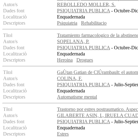
Autor/s
REBOLLEDO MOLLER, S.
Dades font
PSIQUIATRIA PUBLICA
- Octubre-Dic
Localitzaciò
Enquadernada
Descriptors
Psiquiatria
Rehabilitacio
Títol
Tratamiento farmacologico de la abstinenc
Autor/s
SOPELANA, P.
Dades font
PSIQUIATRIA PUBLICA
- Octubre-Dic
Localitzaciò
Enquadernada
Descriptors
Heroina
Drogues
Títol
GaÙtan Gatian de ClÚrambault: el autom
Autor/s
COLINA, F.
Dades font
PSIQUIATRIA PUBLICA
- Julio-Septie
Localitzaciò
Enquadernada
Descriptors
Automatisme mental
Títol
Trastorno por estres postraumatico. Aspe
Autor/s
GILABERTE ASIN, I., IRUELA CU
Dades font
PSIQUIATRIA PUBLICA
- Julio-Septie
Localitzaciò
Enquadernada
Descriptors
Estres