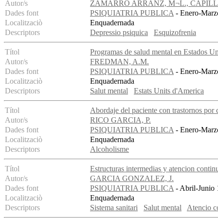
Autor/s
ZAMARRO ARRANZ, M¬L., CAPILL
Dades font
PSIQUIATRIA PUBLICA
- Enero-Marzo
Localitzaciò
Enquadernada
Descriptors
Depressio psiquica
Esquizofrenia
Títol
Programas de salud mental en Estados Un
Autor/s
FREDMAN, A.M.
Dades font
PSIQUIATRIA PUBLICA
- Enero-Marzo
Localitzaciò
Enquadernada
Descriptors
Salut mental
Estats Units d'America
Títol
Abordaje del paciente con trastornos por
Autor/s
RICO GARCIA, P.
Dades font
PSIQUIATRIA PUBLICA
- Enero-Marzo
Localitzaciò
Enquadernada
Descriptors
Alcoholisme
Títol
Estructuras intermedias y atencion contin
Autor/s
GARCIA GONZALEZ, J.
Dades font
PSIQUIATRIA PUBLICA
- Abril-Junio 
Localitzaciò
Enquadernada
Descriptors
Sistema sanitari
Salut mental
Atencio c