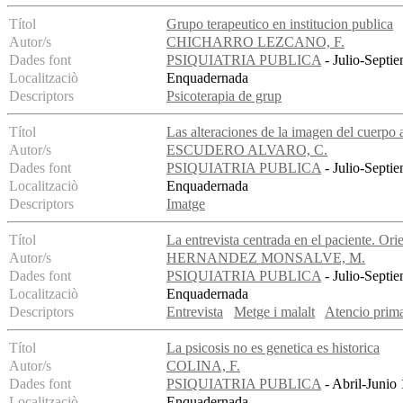
Títol
Grupo terapeutico en institucion publica
Autor/s
CHICHARRO LEZCANO, F.
Dades font
PSIQUIATRIA PUBLICA
- Julio-Septie
Localitzaciò
Enquadernada
Descriptors
Psicoterapia de grup
Títol
Las alteraciones de la imagen del cuerpo a
Autor/s
ESCUDERO ALVARO, C.
Dades font
PSIQUIATRIA PUBLICA
- Julio-Septie
Localitzaciò
Enquadernada
Descriptors
Imatge
Títol
La entrevista centrada en el paciente. Ori
Autor/s
HERNANDEZ MONSALVE, M.
Dades font
PSIQUIATRIA PUBLICA
- Julio-Septie
Localitzaciò
Enquadernada
Descriptors
Entrevista
Metge i malalt
Atencio prima
Títol
La psicosis no es genetica es historica
Autor/s
COLINA, F.
Dades font
PSIQUIATRIA PUBLICA
- Abril-Junio 
Localitzaciò
Enquadernada