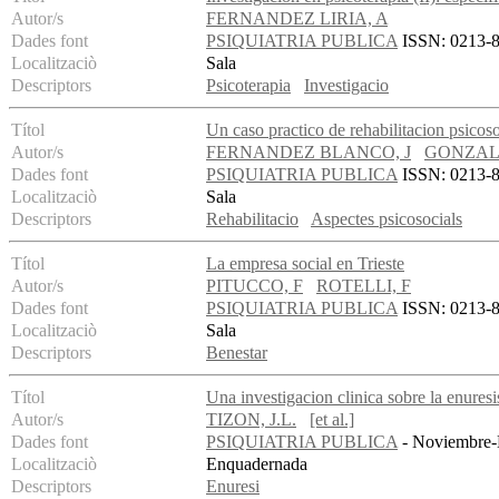
Autor/s
FERNANDEZ LIRIA, A
Dades font
PSIQUIATRIA PUBLICA
ISSN: 0213-89
Localitzaciò
Sala
Descriptors
Psicoterapia
Investigacio
Títol
Un caso practico de rehabilitacion psicoso
Autor/s
FERNANDEZ BLANCO, J
GONZALE
Dades font
PSIQUIATRIA PUBLICA
ISSN: 0213-89
Localitzaciò
Sala
Descriptors
Rehabilitacio
Aspectes psicosocials
Títol
La empresa social en Trieste
Autor/s
PITUCCO, F
ROTELLI, F
Dades font
PSIQUIATRIA PUBLICA
ISSN: 0213-89
Localitzaciò
Sala
Descriptors
Benestar
Títol
Una investigacion clinica sobre la enuresi
Autor/s
TIZON, J.L.
[et al.]
Dades font
PSIQUIATRIA PUBLICA
- Noviembre-D
Localitzaciò
Enquadernada
Descriptors
Enuresi