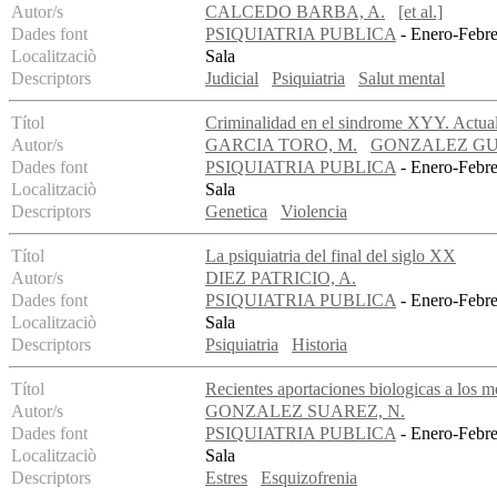
Autor/s
CALCEDO BARBA, A.
[et al.]
Dades font
PSIQUIATRIA PUBLICA
- Enero-Febre
Localitzaciò
Sala
Descriptors
Judicial
Psiquiatria
Salut mental
Títol
Criminalidad en el sindrome XYY. Actual
Autor/s
GARCIA TORO, M.
GONZALEZ GUI
Dades font
PSIQUIATRIA PUBLICA
- Enero-Febre
Localitzaciò
Sala
Descriptors
Genetica
Violencia
Títol
La psiquiatria del final del siglo XX
Autor/s
DIEZ PATRICIO, A.
Dades font
PSIQUIATRIA PUBLICA
- Enero-Febre
Localitzaciò
Sala
Descriptors
Psiquiatria
Historia
Títol
Recientes aportaciones biologicas a los mo
Autor/s
GONZALEZ SUAREZ, N.
Dades font
PSIQUIATRIA PUBLICA
- Enero-Febre
Localitzaciò
Sala
Descriptors
Estres
Esquizofrenia