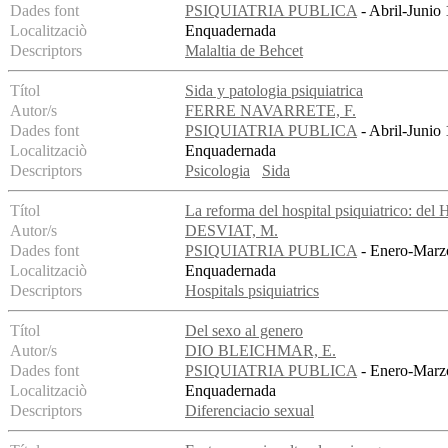
Dades font
PSIQUIATRIA PUBLICA
- Abril-Junio 
Localitzaciò
Enquadernada
Descriptors
Malaltia de Behcet
Títol
Sida y patologia psiquiatrica
Autor/s
FERRE NAVARRETE, F.
Dades font
PSIQUIATRIA PUBLICA
- Abril-Junio 
Localitzaciò
Enquadernada
Descriptors
Psicologia
Sida
Títol
La reforma del hospital psiquiatrico: del 
Autor/s
DESVIAT, M.
Dades font
PSIQUIATRIA PUBLICA
- Enero-Marzo
Localitzaciò
Enquadernada
Descriptors
Hospitals psiquiatrics
Títol
Del sexo al genero
Autor/s
DIO BLEICHMAR, E.
Dades font
PSIQUIATRIA PUBLICA
- Enero-Marzo
Localitzaciò
Enquadernada
Descriptors
Diferenciacio sexual