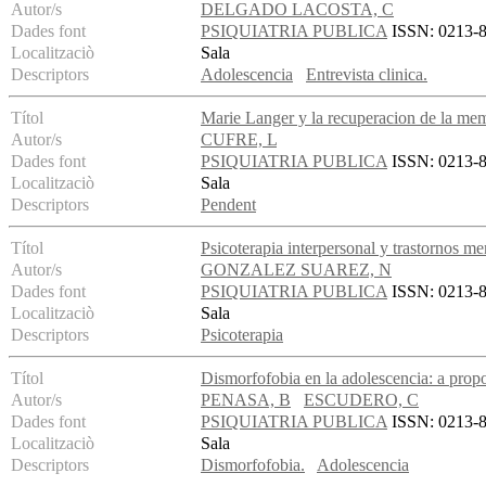
Autor/s
DELGADO LACOSTA, C
Dades font
PSIQUIATRIA PUBLICA
ISSN: 0213-89
Localitzaciò
Sala
Descriptors
Adolescencia
Entrevista clinica.
Títol
Marie Langer y la recuperacion de la me
Autor/s
CUFRE, L
Dades font
PSIQUIATRIA PUBLICA
ISSN: 0213-89
Localitzaciò
Sala
Descriptors
Pendent
Títol
Psicoterapia interpersonal y trastornos m
Autor/s
GONZALEZ SUAREZ, N
Dades font
PSIQUIATRIA PUBLICA
ISSN: 0213-89
Localitzaciò
Sala
Descriptors
Psicoterapia
Títol
Dismorfofobia en la adolescencia: a propo
Autor/s
PENASA, B
ESCUDERO, C
Dades font
PSIQUIATRIA PUBLICA
ISSN: 0213-89
Localitzaciò
Sala
Descriptors
Dismorfofobia.
Adolescencia