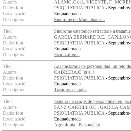
Autor/s
ALAMO,C del., VICENTE, F., MORE
Dades font
PSIQUIATRIA PUBLICA
- Septiembre-
Localitzaciò
Enquadernada
Descriptors
Sindrome de Munchhausen
Títol
Sindrome catatonico refractario a tratami
Autor/s
GARCIA BERNARDO,E., CAPLLON
Dades font
PSIQUIATRIA PUBLICA
- Septiembre-
Localitzaciò
Enquadernada
Descriptors
Esquizofrenia
Títol
Los trastornos de personalidad, un reto di
Autor/s
CABRERA,C [et al.]
Dades font
PSIQUIATRIA PUBLICA
- Septiembre-
Localitzaciò
Enquadernada
Descriptors
Trastorns psiquics
Títol
Estudio de rasgos de personalidad en pac
Autor/s
SANZ-CARRILLO,C., GARICA-CAMP
Dades font
PSIQUIATRIA PUBLICA
- Septiembre-
Localitzaciò
Enquadernada
Descriptors
Agorafobia
Personalitat