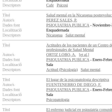
Localitzaciò
Enquadernada
Descriptors
Cafe
Psicosi
Títol
Salud mental en la Nicaragua postrevoluci
Autor/s
PEREZ SALES, P.
Dades font
PSIQUIATRIA PUBLICA
- Noviembre-D
Localitzaciò
Enquadernada
Descriptors
Nicaragua
Salut mental
Títol
Actitudes de los pacientes de un Centro de
profesionales de Salud Mental
Autor/s
ORTIZ LOBO, A.
[et al.]
Dades font
PSIQUIATRIA PUBLICA
- Enero-Febre
Localitzaciò
Sala
Descriptors
Actitud (Psicologia)
Salut mental
Títol
El lugar de la psicopatologia descriptiva
Autor/s
FUENTENEBRO DE DIEGO, F.
Dades font
PSIQUIATRIA PUBLICA
- Enero-Febre
Localitzaciò
Sala
Descriptors
Psicopatologia
Títol
El enfermo judicial en psiquiatria comunit