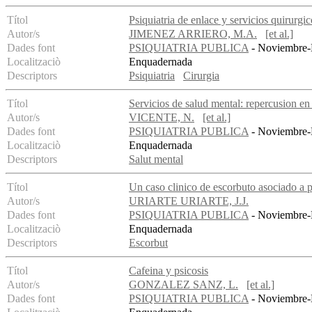
Títol
Psiquiatria de enlace y servicios quirurgic
Autor/s
JIMENEZ ARRIERO, M.A.
[et al.]
Dades font
PSIQUIATRIA PUBLICA
- Noviembre-D
Localitzaciò
Enquadernada
Descriptors
Psiquiatria
Cirurgia
Títol
Servicios de salud mental: repercusion en 
Autor/s
VICENTE, N.
[et al.]
Dades font
PSIQUIATRIA PUBLICA
- Noviembre-D
Localitzaciò
Enquadernada
Descriptors
Salut mental
Títol
Un caso clinico de escorbuto asociado a p
Autor/s
URIARTE URIARTE, J.J.
Dades font
PSIQUIATRIA PUBLICA
- Noviembre-D
Localitzaciò
Enquadernada
Descriptors
Escorbut
Títol
Cafeina y psicosis
Autor/s
GONZALEZ SANZ, L.
[et al.]
Dades font
PSIQUIATRIA PUBLICA
- Noviembre-D