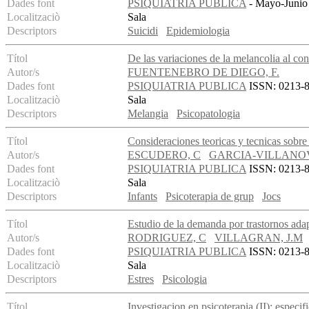
Dades font
PSIQUIATRIA PUBLICA
- Mayo-Junio 
Localitzaciò
Sala
Descriptors
Suicidi
Epidemiologia
Títol
De las variaciones de la melancolia al con
Autor/s
FUENTENEBRO DE DIEGO, F.
Dades font
PSIQUIATRIA PUBLICA
ISSN: 0213-89
Localitzaciò
Sala
Descriptors
Melangia
Psicopatologia
Títol
Consideraciones teoricas y tecnicas sobre
Autor/s
ESCUDERO, C
GARCIA-VILLANOV
Dades font
PSIQUIATRIA PUBLICA
ISSN: 0213-89
Localitzaciò
Sala
Descriptors
Infants
Psicoterapia de grup
Jocs
Títol
Estudio de la demanda por trastornos adap
Autor/s
RODRIGUEZ, C
VILLAGRAN, J.M
Dades font
PSIQUIATRIA PUBLICA
ISSN: 0213-89
Localitzaciò
Sala
Descriptors
Estres
Psicologia
Títol
Investigacion en psicoterapia (II): especif