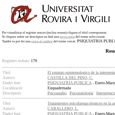
Per visualitzar el registre sencer (inclou resum) cliqueu el títol corresponent.
Si cliqueu sobre un descriptor us farà una
nova cerca
del terme seleccionat.
PSIQUIATRIA PUBL
També es pot fer una
cerca al catàleg
del terme cercat:
Resu
Registres trobats:
179
Títol
El estatuto epistemologico de la interpreta
Autor/s
CASTILLA DEL PINO, C.
Dades font
PSIQUIATRIA PUBLICA
- Enero-Marzo
Localitzaciò
Enquadernada
Descriptors
Psicoanalisi
Psicopatologia
Interpretaci
Títol
Tratamientos psicofarmacologicos en la a
Autor/s
CABALLERO, L.
Dades font
PSIQUIATRIA PUBLICA
- Enero-Marzo