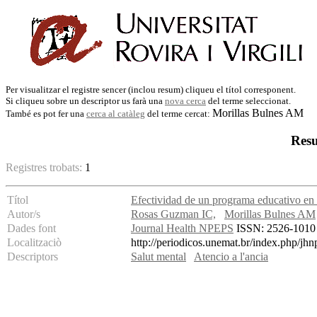
Per visualitzar el registre sencer (inclou resum) cliqueu el títol corresponent.
Si cliqueu sobre un descriptor us farà una
nova cerca
del terme seleccionat.
Morillas Bulnes AM
També es pot fer una
cerca al catàleg
del terme cercat:
Resu
Registres trobats:
1
Títol
Efectividad de un programa educativo en 
Autor/s
Rosas Guzman IC,
Morillas Bulnes AM
Dades font
Journal Health NPEPS
ISSN: 2526-1010 -
Localitzaciò
http://periodicos.unemat.br/index.php/jh
Descriptors
Salut mental
Atencio a l'ancia