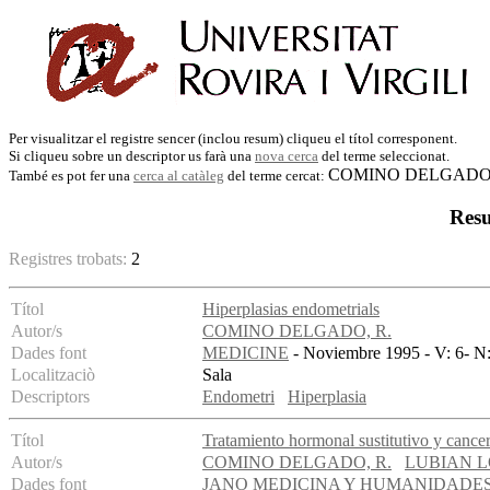
Per visualitzar el registre sencer (inclou resum) cliqueu el títol corresponent.
Si cliqueu sobre un descriptor us farà una
nova cerca
del terme seleccionat.
COMINO DELGADO,
També es pot fer una
cerca al catàleg
del terme cercat:
Resu
Registres trobats:
2
Títol
Hiperplasias endometrials
Autor/s
COMINO DELGADO, R.
Dades font
MEDICINE
- Noviembre 1995 - V: 6- N:
Localitzaciò
Sala
Descriptors
Endometri
Hiperplasia
Títol
Tratamiento hormonal sustitutivo y cance
Autor/s
COMINO DELGADO, R.
LUBIAN L
Dades font
JANO MEDICINA Y HUMANIDADE