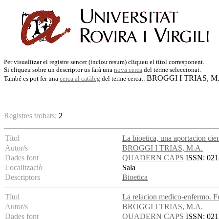
Per visualitzar el registre sencer (inclou resum) cliqueu el títol corresponent.
Si cliqueu sobre un descriptor us farà una
nova cerca
del terme seleccionat.
BROGGI I TRIAS, M
També es pot fer una
cerca al catàleg
del terme cercat:
Registres trobats:
2
Títol
La bioetica, una aportacion cien
Autor/s
BROGGI I TRIAS, M.A.
Dades font
QUADERN CAPS
ISSN: 0213
Localitzaciò
Sala
Descriptors
Bioetica
Títol
La relacion medico-enfermo. 
Autor/s
BROGGI I TRIAS, M.A.
Dades font
QUADERN CAPS
ISSN: 0213