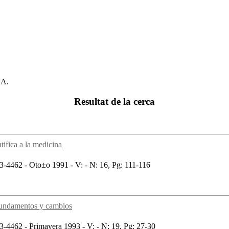
.A.
Resultat de la cerca
tifica a la medicina
-4462 - Oto±o 1991 - V: - N: 16, Pg: 111-116
Fundamentos y cambios
-4462 - Primavera 1993 - V: - N: 19, Pg: 27-30