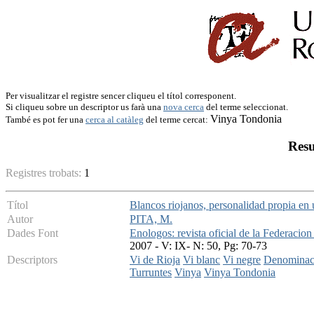
Per visualitzar el registre sencer cliqueu el títol corresponent.
Si cliqueu sobre un descriptor us farà una
nova cerca
del terme seleccionat.
Vinya Tondonia
També es pot fer una
cerca al catàleg
del terme cercat:
Resu
Registres trobats:
1
Títol
Blancos riojanos, personalidad propia en 
Autor
PITA, M.
Dades Font
Enologos: revista oficial de la Federaci
2007 - V: IX- N: 50, Pg: 70-73
Descriptors
Vi de Rioja
Vi blanc
Vi negre
Denominaci
Turruntes
Vinya
Vinya Tondonia