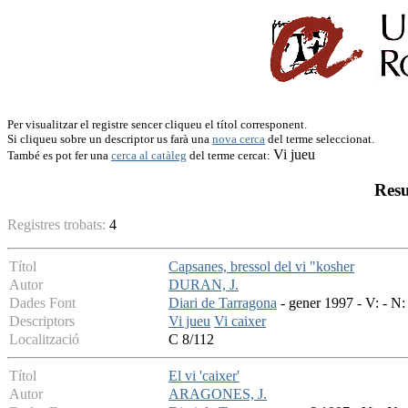
Per visualitzar el registre sencer cliqueu el títol corresponent.
Si cliqueu sobre un descriptor us farà una
nova cerca
del terme seleccionat.
Vi jueu
També es pot fer una
cerca al catàleg
del terme cercat:
Resu
Registres trobats:
4
Títol
Capsanes, bressol del vi "kosher
Autor
DURAN, J.
Dades Font
Diari de Tarragona
- gener 1997 - V: - N:
Descriptors
Vi jueu
Vi caixer
Localització
C 8/112
Títol
El vi 'caixer'
Autor
ARAGONES, J.