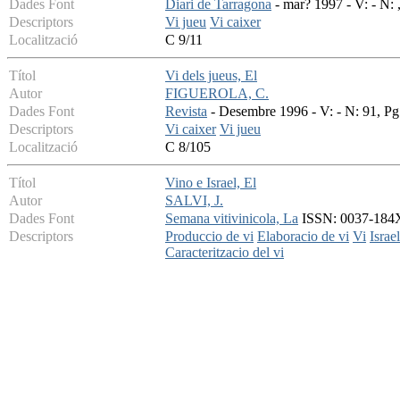
Dades Font
Diari de Tarragona
- mar? 1997 - V: - N: 
Descriptors
Vi jueu
Vi caixer
Localització
C 9/11
Títol
Vi dels jueus, El
Autor
FIGUEROLA, C.
Dades Font
Revista
- Desembre 1996 - V: - N: 91, Pg
Descriptors
Vi caixer
Vi jueu
Localització
C 8/105
Títol
Vino e Israel, El
Autor
SALVI, J.
Dades Font
Semana vitivinicola, La
ISSN: 0037-184X 
Descriptors
Produccio de vi
Elaboracio de vi
Vi
Israel
Caracteritzacio del vi