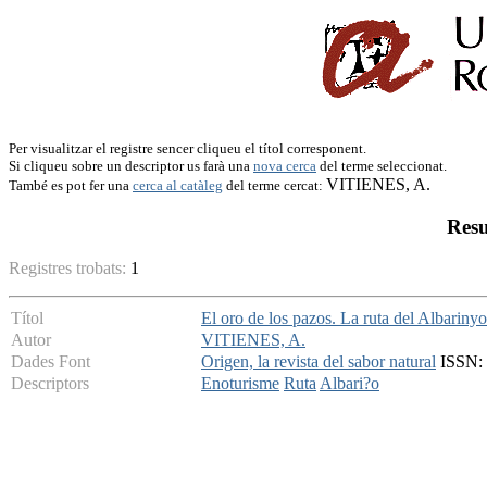
Per visualitzar el registre sencer cliqueu el títol corresponent.
Si cliqueu sobre un descriptor us farà una
nova cerca
del terme seleccionat.
VITIENES, A.
També es pot fer una
cerca al catàleg
del terme cercat:
Resu
Registres trobats:
1
Títol
El oro de los pazos. La ruta del Albarinyo
Autor
VITIENES, A.
Dades Font
Origen, la revista del sabor natural
ISSN: 1
Descriptors
Enoturisme
Ruta
Albari?o