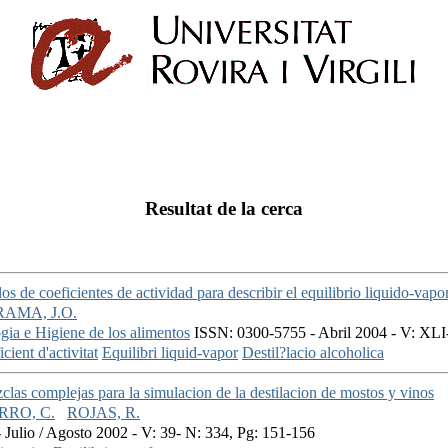
Resultat de la cerca
 de coeficientes de actividad para describir el equilibrio liquido-vapor
AMA, J.O.
gia e Higiene de los alimentos
ISSN: 0300-5755 - Abril 2004 - V: XLI
cient d'activitat
Equilibri liquid-vapor
Destil?lacio alcoholica
clas complejas para la simulacion de la destilacion de mostos y vinos
RRO, C.
ROJAS, R.
Julio / Agosto 2002 - V: 39- N: 334, Pg: 151-156