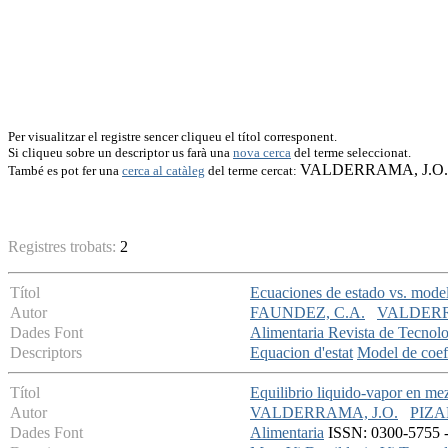
Per visualitzar el registre sencer cliqueu el títol corresponent.
Si cliqueu sobre un descriptor us farà una
nova cerca
del terme seleccionat.
VALDERRAMA, J.O.
També es pot fer una
cerca al catàleg
del terme cercat:
Registres trobats:
2
Títol
Ecuaciones de estado vs. modelos
Autor
FAUNDEZ, C.A.
VALDERR
Dades Font
Alimentaria Revista de Tecnolo
Descriptors
Equacion d'estat
Model de coefi
Títol
Equilibrio liquido-vapor en mez
Autor
VALDERRAMA, J.O.
PIZA
Dades Font
Alimentaria
ISSN: 0300-5755 - 