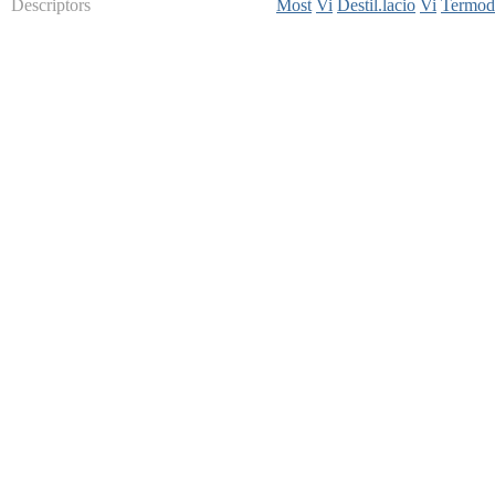
Descriptors
Most
Vi
Destil.lacio
Vi
Termod