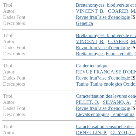
Títol
Brettanomyces: biodiversite et
Autor
VINCENT, B.
COARER, M
Dades Font
Revue fran?aise d'oenologie
IS
Descriptors
Genetica
Títol
Brettanomyces: biodiversite et
Autor
VINCENT, B.
COARER, M
Dades Font
Revue fran?aise d'oenologie
IS
Descriptors
Brettanomyces
Fenols volatils
Títol
Cahier technique
Autor
REVUE FRANCAISE D'OE
Dades Font
Revue fran?aise d'oenologie
IS
Descriptors
Tanins
Tanins enologics
Oxido
Títol
Caracterisation des levures oen
Autor
PILLET, O.
SILVANO, A.
Dades Font
Revue fran?aise d'oenologie
IS
Descriptors
Llevats enologics
Temperatura
Títol
Caracterisation sensorielle des
Autor
DENEULIN, P.
GUYOT, C.