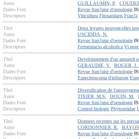
Autor
GUILLAUMIN, P.
COUDERE
Dades Font
Revue fran?aise d'oenologie
IS
Descriptors
Viticultura
Fitosanitaris
Fran?a
Títol
Deux levures peuvent-elles pro
Autor
USCIDDA, N.
Dades Font
Revue fran?aise d'oenologie
IS
Descriptors
Fermentacio alcoholica
Vi negr
Títol
Developpement d'un appareil per
Autor
GERAUDIE, V.
ROGER, J. 
Dades Font
Revue fran?aise d'oenologie
IS
Descriptors
Espectroscopia d'infraroig
Espe
Títol
Diversification de l'agrosysteme
Autor
TIXIER, M.S.
DOUIN, M.
Dades Font
Revue fran?aise d'oenologie
IS
Descriptors
Control biologic
Phytoseiidae
Títol
Donnees recentes sur les precur
Autor
CORDONNIER, R.
BAYON
Dades Font
Revue fran?aise d'oenologie
IS