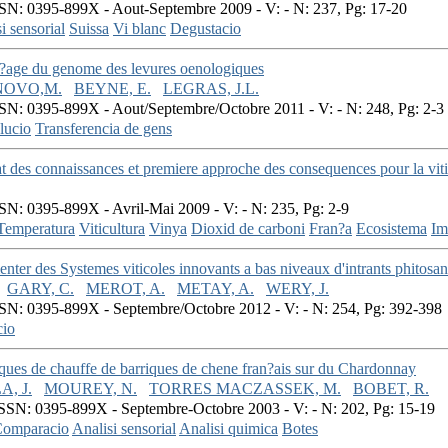
SN: 0395-899X - Aout-Septembre 2009 - V: - N: 237, Pg: 17-20
i sensorial
Suissa
Vi blanc
Degustacio
?age du genome des levures oenologiques
NOVO,M.
BEYNE, E.
LEGRAS, J.L.
SN: 0395-899X - Aout/Septembre/Octobre 2011 - V: - N: 248, Pg: 2-3 
lucio
Transferencia de gens
t des connaissances et premiere approche des consequences pour la viti
SN: 0395-899X - Avril-Mai 2009 - V: - N: 235, Pg: 2-9
Temperatura
Viticultura
Vinya
Dioxid de carboni
Fran?a
Ecosistema
Im
er des Systemes viticoles innovants a bas niveaux d'intrants phitosani
GARY, C.
MEROT, A.
METAY, A.
WERY, J.
SN: 0395-899X - Septembre/Octobre 2012 - V: - N: 254, Pg: 392-398
cio
ques de chauffe de barriques de chene fran?ais sur du Chardonnay
, J.
MOUREY, N.
TORRES MACZASSEK, M.
BOBET, R.
SSN: 0395-899X - Septembre-Octobre 2003 - V: - N: 202, Pg: 15-19
omparacio
Analisi sensorial
Analisi quimica
Botes