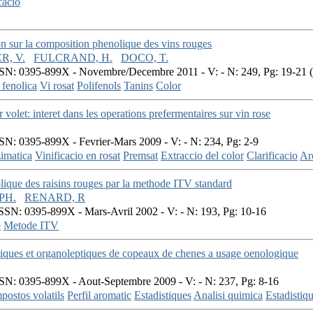
cacio
n sur la composition phenolique des vins rouges
R, V.
FULCRAND, H.
DOCO, T.
SN: 0395-899X - Novembre/Decembre 2011 - V: - N: 249, Pg: 19-21 (
fenolica
Vi rosat
Polifenols
Tanins
Color
volet: interet dans les operations prefermentaires sur vin rose
SN: 0395-899X - Fevrier-Mars 2009 - V: - N: 234, Pg: 2-9
zimatica
Vinificacio en rosat
Premsat
Extraccio del color
Clarificacio
Ar
lique des raisins rouges par la methode ITV standard
PH.
RENARD, R
SSN: 0395-899X - Mars-Avril 2002 - V: - N: 193, Pg: 10-16
e
Metode ITV
ytiques et organoleptiques de copeaux de chenes a usage oenologique
SN: 0395-899X - Aout-Septembre 2009 - V: - N: 237, Pg: 8-16
ostos volatils
Perfil aromatic
Estadistiques
Analisi quimica
Estadistiq