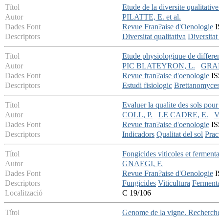
Títol
Etude de la diversite qualitativ
Autor
PILATTE, E. et al.
Dades Font
Revue Fran?aise d'Oenologie
I
Descriptors
Diversitat qualitativa
Diversitat
Títol
Etude physiologique de differe
Autor
PIC BLATEYRON, L.
GRAN
Dades Font
Revue fran?aise d'oenologie
IS
Descriptors
Estudi fisiologic
Brettanomyce
Títol
Evaluer la qualite des sols pour
Autor
COLL, P.
LE CADRE, E.
V
Dades Font
Revue fran?aise d'oenologie
IS
Descriptors
Indicadors
Qualitat del sol
Prac
Títol
Fongicides viticoles et ferment
Autor
GNAEGI, F.
Dades Font
Revue Fran?aise d'Oenologie
I
Descriptors
Fungicides
Viticultura
Ferment
Localització
C 19/106
Títol
Genome de la vigne. Recherche