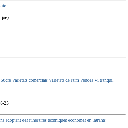
ation
ique)
Sucre
Varietats comercials
Varietats de raim
Vendes
Vi tranquil
16-23
ons adoptant des itineraires techniques economes en intrants