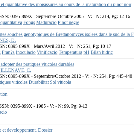
e et quantitative des moisissures au cours de la maturation du pinot noir
SSN: 0395-899X - Septembre-Octubre 2005 - V: - N: 214, Pg: 12-16
 quantitativa
Fongs
Maduracio
Pinot negre
ntes souches genotypiques de Brettanomyces isolees dans le sud de la 
ES, D.
SN: 0395-899X - Mars/Avril 2012 - V: - N: 251, Pg: 10-17
s
Fran?a
Inoculacio
Vinificacio
Temperatura
pH
Bilan hidric
 adopter des pratiques viticoles durables
ILLENAVE, C.
SN: 0395-899X - Septembre/Octobre 2012 - V: - N: 254, Pg: 445-448
tiques viticoles
Durabilitat
Sol viticola
ation
SSN: 0395-899X - 1985 - V: - N: 99, Pg: 9-13
acio
 et developpement. Dossier