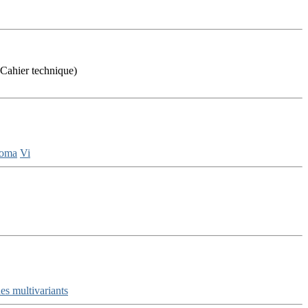
Cahier technique)
oma
Vi
ues multivariants