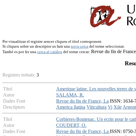
Per visualitzar el registre sencer cliqueu el títol corresponent.
Si cliqueu sobre un descriptor us farà una
nova cerca
del terme seleccionat.
Revue du fin de France
També es pot fer una
cerca al catàleg
del terme cercat:
Resu
Registres trobats:
3
Títol
Amerique latine. Les nouvelles terres de 
Autor
SALAMA, R.
Dades Font
Revue du fin de France, La
ISSN: 1634-76
Descriptors
America llatina
Viticultura
Vi
Xile
Argent
Títol
Corbieres-Boutenac. Un ecrin pour le car
Autor
COUDERT, O.
Dades Font
Revue du fin de France, La
ISSN: 0750-3