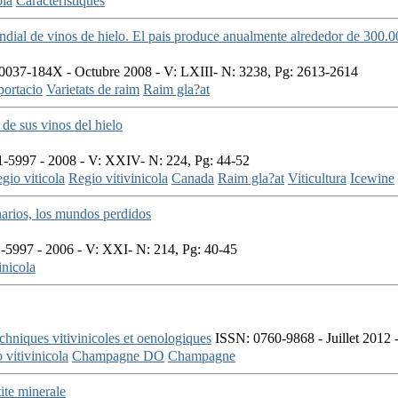
ola
Caracteristiques
ial de vinos de hielo. El pais produce anualmente alrededor de 300.00
037-184X - Octubre 2008 - V: LXIII- N: 3238, Pg: 2613-2614
ortacio
Varietats de raim
Raim gla?at
de sus vinos del hielo
-5997 - 2008 - V: XXIV- N: 224, Pg: 44-52
gio viticola
Regio vitivinicola
Canada
Raim gla?at
Viticultura
Icewine
narios, los mundos perdidos
5997 - 2006 - V: XXI- N: 214, Pg: 40-45
inicola
chniques vitivinicoles et oenologiques
ISSN: 0760-9868 - Juillet 2012 -
 vitivinicola
Champagne DO
Champagne
ite minerale