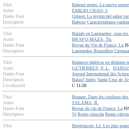
Títol
Baboso negro. La nueva sorpre
Autor
EMILIO CHAO, J.
Dades Font
Origen: La revista del sabor rur
Descriptors
Baboso
Caracteristiques varieta
Títol
Balade en Languedoc, sous les
Autor
BRAVO-MAZA, Th.
Dades Font
Revue du Vin de France, La
IS
Descriptors
Languedoc-Roussillon
Llengua
Títol
Balances hidricos en distintas r
Autor
GUTIERREZ, V. L.
DARIAS
Dades Font
Journal International des Scien
Descriptors
Balan? hidric
Santa Cruz de Te
Localització
C 11/28
Títol
Beaune. Dans les coulisses des
Autor
SALAMA, R.
Dades Font
Revue du vin de France, La
ISS
Descriptors
Vi
Regio vinicola
Regio vitivin
Títol
Bergeracois, Le. Les plus gran