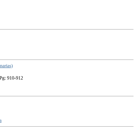
narias)
 Pg: 910-912
a