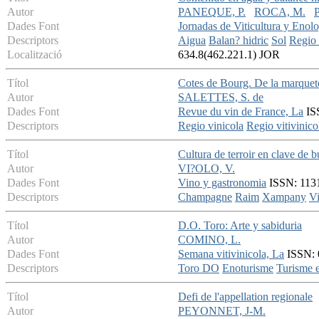
Autor
PANEQUE, P.
ROCA, M.
Dades Font
Jornadas de Viticultura y Enol
Descriptors
Aigua
Balan? hidric
Sol
Regio 
Localització
634.8(462.221.1) JOR
Títol
Cotes de Bourg. De la marquete
Autor
SALETTES, S. de
Dades Font
Revue du vin de France, La
ISS
Descriptors
Regio vinicola
Regio vitivinico
Títol
Cultura de terroir en clave de b
Autor
VI?OLO, V.
Dades Font
Vino y gastronomia
ISSN: 1131
Descriptors
Champagne
Raim
Xampany
V
Títol
D.O. Toro: Arte y sabiduria
Autor
COMINO, L.
Dades Font
Semana vitivinicola, La
ISSN: 
Descriptors
Toro DO
Enoturisme
Turisme 
Títol
Defi de l'appellation regionale
Autor
PEYONNET, J-M.