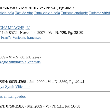
0750-358X - Mai 2010 - V: - N: 541, Pg: 40-53
tivinicola
Tast de vins
Ruta vitivinicola
Turisme enologic
Turisme vitiv
CHAMPAGNE, L'
1146-8572 - Novembre 2007 - V: - N: 729, Pg: 38-39
 Fran?a
Varietats franceses
09 - V: - N: 80, Pg: 22-27
Regio vitivinicola
Varietats
SSN: 0035-4368 - Juin 2009 - V: - N: 3869, Pg: 40-41
nya
Syrah
Viticultor
les en Languedoc
N: 0750-358X - Mai 2009 - V: - N: 531, Pg: 56-58