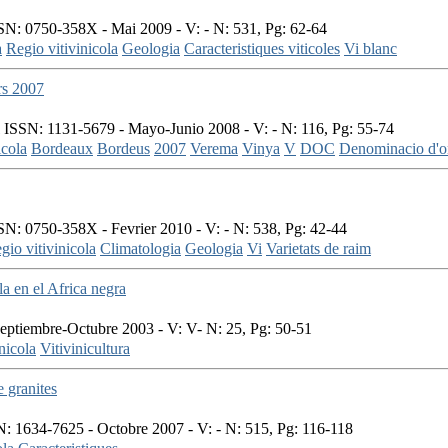
N: 0750-358X - Mai 2009 - V: - N: 531, Pg: 62-64
a
Regio vitivinicola
Geologia
Caracteristiques viticoles
Vi blanc
rs 2007
ISSN: 1131-5679 - Mayo-Junio 2008 - V: - N: 116, Pg: 55-74
icola
Bordeaux
Bordeus
2007
Verema
Vinya
V
DOC
Denominacio d'or
N: 0750-358X - Fevrier 2010 - V: - N: 538, Pg: 42-44
gio vitivinicola
Climatologia
Geologia
Vi
Varietats de raim
la en el Africa negra
ptiembre-Octubre 2003 - V: V- N: 25, Pg: 50-51
nicola
Vitivinicultura
e granites
: 1634-7625 - Octobre 2007 - V: - N: 515, Pg: 116-118