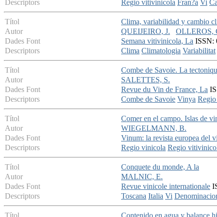
Descriptors
Regio vitivinicola
Fran?a
Vi
Ca
Títol
Clima, variabilidad y cambio cli
Autor
QUEIJEIRO, J.
OLLEROS, 
Dades Font
Semana vitivinicola, La
ISSN: 
Descriptors
Clima
Climatologia
Variabilitat
Títol
Combe de Savoie. La tectoniqu
Autor
SALETTES, S.
Dades Font
Revue du Vin de France, La
IS
Descriptors
Combe de Savoie
Vinya
Regio 
Títol
Comer en el campo. Islas de vin
Autor
WIEGELMANN, B.
Dades Font
Vinum: la revista europea del v
Descriptors
Regio vinicola
Regio vitivinico
Títol
Conquete du monde, A la
Autor
MALNIC, E.
Dades Font
Revue vinicole internationale
IS
Descriptors
Toscana
Italia
Vi
Denominacion
Títol
Contenido en agua y balance hid