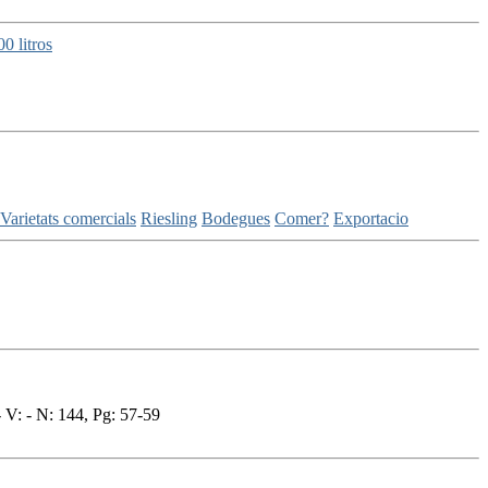
0 litros
Varietats comercials
Riesling
Bodegues
Comer?
Exportacio
 V: - N: 144, Pg: 57-59