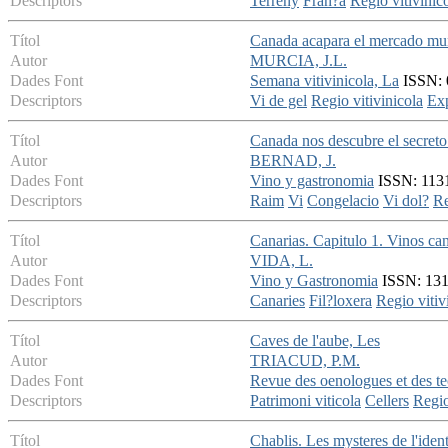
Descriptors
Terreny
Fran?a
Regio vitivinic
Títol
Canada acapara el mercado mund
Autor
MURCIA, J.L.
Dades Font
Semana vitivinicola, La
ISSN: 0
Descriptors
Vi de gel
Regio vitivinicola
Exp
Títol
Canada nos descubre el secreto 
Autor
BERNAD, J.
Dades Font
Vino y gastronomia
ISSN: 1131
Descriptors
Raim
Vi
Congelacio
Vi dol?
Re
Títol
Canarias. Capitulo 1. Vinos ca
Autor
VIDA, L.
Dades Font
Vino y Gastronomia
ISSN: 131-
Descriptors
Canaries
Fil?loxera
Regio vitiv
Títol
Caves de l'aube, Les
Autor
TRIACUD, P.M.
Dades Font
Revue des oenologues et des te
Descriptors
Patrimoni viticola
Cellers
Regio
Títol
Chablis. Les mysteres de l'ident