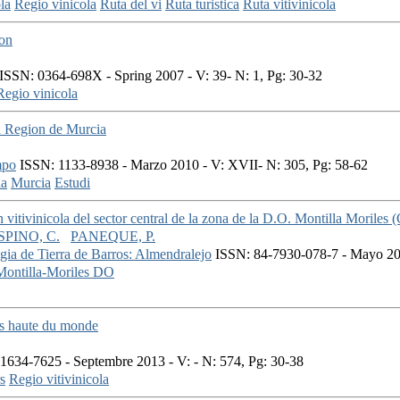
la
Regio vinicola
Ruta del vi
Ruta turistica
Ruta vitivinicola
ion
ISSN: 0364-698X - Spring 2007 - V: 39- N: 1, Pg: 30-32
Regio vinicola
 la Region de Murcia
mpo
ISSN: 1133-8938 - Marzo 2010 - V: XVII- N: 305, Pg: 58-62
la
Murcia
Estudi
 vitivinicola del sector central de la zona de la D.O. Montilla Moriles 
SPINO, C.
PANEQUE, P.
ogia de Tierra de Barros: Almendralejo
ISSN: 84-7930-078-7 - Mayo 2001
Montilla-Moriles DO
lus haute du monde
1634-7625 - Septembre 2013 - V: - N: 574, Pg: 30-38
s
Regio vitivinicola