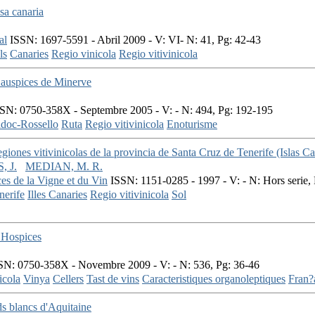
sa canaria
al
ISSN: 1697-5591 - Abril 2009 - V: VI- N: 41, Pg: 42-43
ls
Canaries
Regio vinicola
Regio vitivinicola
 auspices de Minerve
SN: 0750-358X - Septembre 2005 - V: - N: 494, Pg: 192-195
doc-Rossello
Ruta
Regio vitivinicola
Enoturisme
egiones vitivinicolas de la provincia de Santa Cruz de Tenerife (Islas Ca
, J.
MEDIAN, M. R.
ces de la Vigne et du Vin
ISSN: 1151-0285 - 1997 - V: - N: Hors serie,
nerife
Illes Canaries
Regio vitivinicola
Sol
 Hospices
N: 0750-358X - Novembre 2009 - V: - N: 536, Pg: 36-46
icola
Vinya
Cellers
Tast de vins
Caracteristiques organoleptiques
Fran?
ds blancs d'Aquitaine