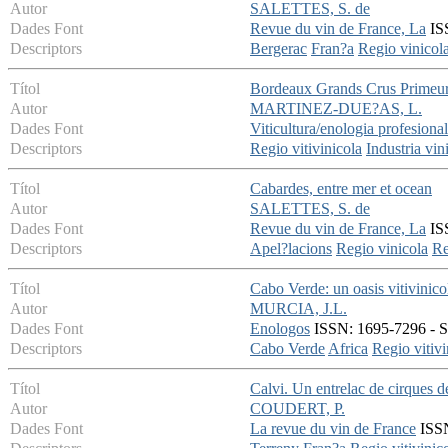
Autor
SALETTES, S. de
Dades Font
Revue du vin de France, La
ISS
Descriptors
Bergerac
Fran?a
Regio vinicol
Títol
Bordeaux Grands Crus Primeu
Autor
MARTINEZ-DUE?AS, L.
Dades Font
Viticultura/enologia profesional
Descriptors
Regio vitivinicola
Industria vin
Títol
Cabardes, entre mer et ocean
Autor
SALETTES, S. de
Dades Font
Revue du vin de France, La
ISS
Descriptors
Apel?lacions
Regio vinicola
Re
Títol
Cabo Verde: un oasis vitivinico
Autor
MURCIA, J.L.
Dades Font
Enologos
ISSN: 1695-7296 - Se
Descriptors
Cabo Verde
Africa
Regio vitivi
Títol
Calvi. Un entrelac de cirques d
Autor
COUDERT, P.
Dades Font
La revue du vin de France
ISSN