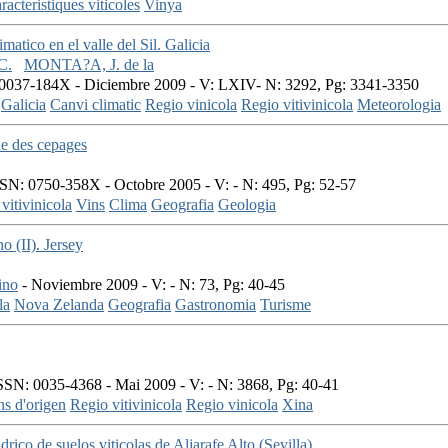
racteristiques viticoles
Vinya
matico en el valle del Sil. Galicia
C.
MONTA?A, J. de la
0037-184X - Diciembre 2009 - V: LXIV- N: 3292, Pg: 3341-3350
Galicia
Canvi climatic
Regio vinicola
Regio vitivinicola
Meteorologia
e des cepages
SN: 0750-358X - Octobre 2005 - V: - N: 495, Pg: 52-57
vitivinicola
Vins
Clima
Geografia
Geologia
o (II). Jersey
ino
- Noviembre 2009 - V: - N: 73, Pg: 40-45
la
Nova Zelanda
Geografia
Gastronomia
Turisme
SN: 0035-4368 - Mai 2009 - V: - N: 3868, Pg: 40-41
s d'origen
Regio vitivinicola
Regio vinicola
Xina
rico de suelos viticolas de Aljarafe Alto (Sevilla)