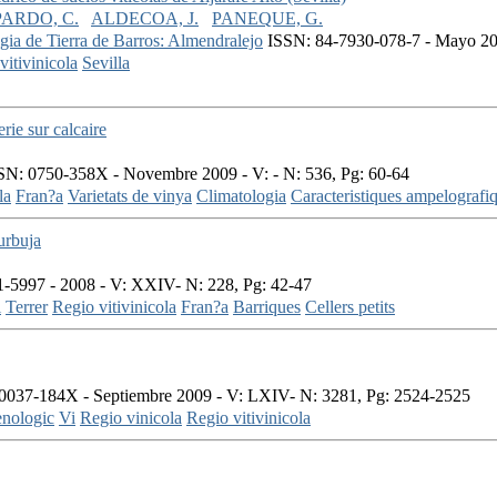
PARDO, C.
ALDECOA, J.
PANEQUE, G.
ogia de Tierra de Barros: Almendralejo
ISSN: 84-7930-078-7 - Mayo 200
vitivinicola
Sevilla
rie sur calcaire
N: 0750-358X - Novembre 2009 - V: - N: 536, Pg: 60-64
la
Fran?a
Varietats de vinya
Climatologia
Caracteristiques ampelografi
urbuja
-5997 - 2008 - V: XXIV- N: 228, Pg: 42-47
i
Terrer
Regio vitivinicola
Fran?a
Barriques
Cellers petits
0037-184X - Septiembre 2009 - V: LXIV- N: 3281, Pg: 2524-2525
enologic
Vi
Regio vinicola
Regio vitivinicola