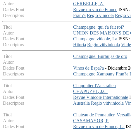
Autor
GERBELLE, A.
Dades Font
Revue du vin de France
ISSN: 
Descriptors
Fran?a
Regio vinicola
Regio vi
Títol
Champagne, qui t'a fait roi?
Autor
UNION DES MAISONS DE 
Dades Font
Champagne viticole, La
ISSN: 
Descriptors
Hitoria
Regio vitivinicola
Vi de
Títol
Champagne. Burbujas de oro
Autor
Dades Font
Vinos de Espa?a
- Diciembre 20
Descriptors
Champagne
Xampany
Fran?a
Títol
Chapoutier l'Australien
Autor
CHAPUZET, J.C.
Dades Font
Revue Vinicole Internationale
I
Descriptors
Australia
Regio vitivinicola
Vi
Títol
Chateau de Pennautier. Versail
Autor
CASAMAYOR, P.
Dades Font
Revue du vin de France, La
ISS