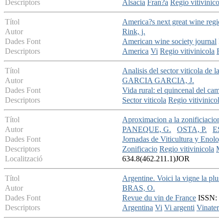
Descriptors
Alsacia
Fran?a
Regio vitivinico
Títol
America?s next great wine reg
Autor
Rink, j.
Dades Font
American wine society journal
Descriptors
America
Vi
Regio vitivinicola
Títol
Analisis del sector viticola de
Autor
GARCIA GARCIA, J.
Dades Font
Vida rural: el quincenal del ca
Descriptors
Sector viticola
Regio vitivinico
Títol
Aproximacion a la zonificiacion
Autor
PANEQUE, G.
OSTA, P.
E
Dades Font
Jornadas de Viticultura y Enol
Descriptors
Zonificacio
Regio vitivinicola
Localització
634.8(462.211.1)JOR
Títol
Argentine. Voici la vigne la p
Autor
BRAS, O.
Dades Font
Revue du vin de France
ISSN: 
Descriptors
Argentina
Vi
Vi argenti
Vinater