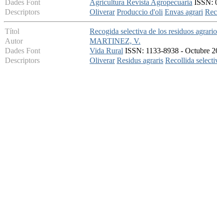
Dades Font
Agricultura Revista Agropecuaria
ISSN: 0
Descriptors
Oliverar
Produccio d'oli
Envas agrari
Rec
Títol
Recogida selectiva de los residuos agrario
Autor
MARTINEZ, V.
Dades Font
Vida Rural
ISSN: 1133-8938 - Octubre 20
Descriptors
Oliverar
Residus agraris
Recollida selecti