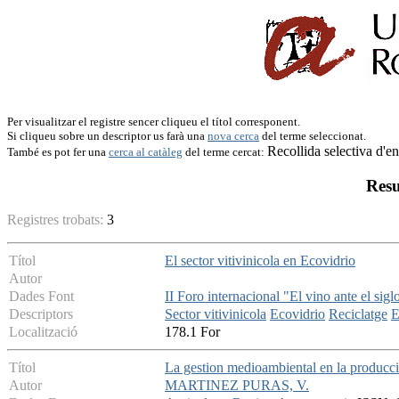
Per visualitzar el registre sencer cliqueu el títol corresponent.
Si cliqueu sobre un descriptor us farà una
nova cerca
del terme seleccionat.
Recollida selectiva d'e
També es pot fer una
cerca al catàleg
del terme cercat:
Resu
Registres trobats:
3
Títol
El sector vitivinicola en Ecovidrio
Autor
Dades Font
II Foro internacional "El vino ante el sig
Descriptors
Sector vitivinicola
Ecovidrio
Reciclatge
E
Localització
178.1 For
Títol
La gestion medioambiental en la producci
Autor
MARTINEZ PURAS, V.