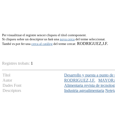
Per visualitzar el registre sencer cliqueu el títol corresponent.
Si cliqueu sobre un descriptor us farà una
nova cerca
del terme seleccionat.
RODRIGUEZ,J.F.
També es pot fer una
cerca al catàleg
del terme cercat:
Registres trobats:
1
Títol
Desarrollo y puesta a punto de 
Autor
RODRIGUEZ,J.F.
MAYORA
Dades Font
Alimentaria revista de tecnolog
Descriptors
Industria agroalimentaria
Netej