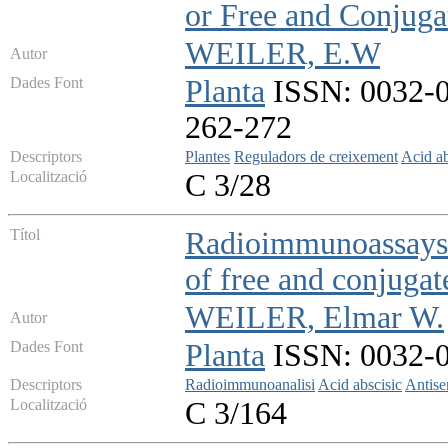
or Free and Conjugat
WEILER, E.W
Autor
Dades Font
Planta
ISSN: 0032-09
262-272
Descriptors
Plantes
Reguladors de creixement
Acid ab
Localització
C 3/28
Títol
Radioimmunoassays fo
of free and conjugate
WEILER, Elmar W.
Autor
Dades Font
Planta
ISSN: 0032-09
Descriptors
Radioimmunoanalisi
Acid abscisic
Antis
Localització
C 3/164