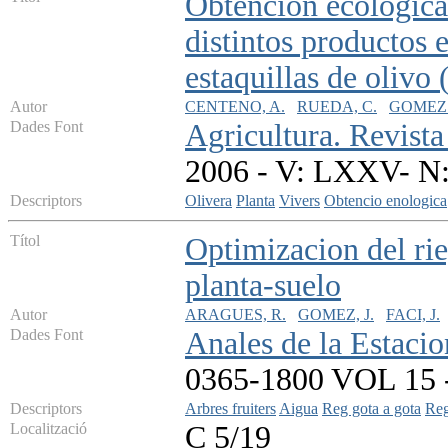
Obtencion ecologica 
distintos productos 
estaquillas de olivo
Autor
CENTENO, A.
RUEDA, C.
GOMEZ 
Dades Font
Agricultura. Revista
2006 - V: LXXV- N:
Descriptors
Olivera
Planta
Vivers
Obtencio enologica
Títol
Optimizacion del rie
planta-suelo
Autor
ARAGUES, R.
GOMEZ, J.
FACI, J.
Dades Font
Anales de la Estaci
0365-1800 VOL 15 - 
Descriptors
Arbres fruiters
Aigua
Reg gota a gota
Reg
Localització
C 5/19