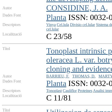
CONSIDINE, J. A.
Autor
Dades Font
Planta
ISSN: 0032-09
Descriptors
Vinya
Cel.lula
Divisio cel.lular
Sistema d
cel.lular
Localització
C 23/58
Títol
Tonoplast intrinsic 
oleracea L. var. bot
cloning and evidence
Autor
BARRIEU, F.
THOMAS, D.
MARTY
Dades Font
Planta
ISSN: 0032-09
Descriptors
Tonoplast
Cauliflor
Proteines
Analisi im
Localització
C 11/81
Títol