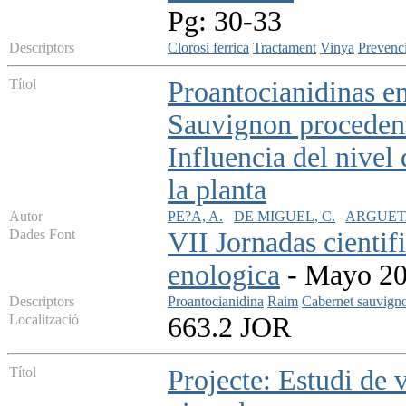
Pg: 30-33
Descriptors
Clorosi ferrica
Tractament
Vinya
Prevenc
Títol
Proantocianidinas en
Sauvignon procedent
Influencia del nivel
la planta
Autor
PE?A, A.
DE MIGUEL, C.
ARGUETA
Dades Font
VII Jornadas cientif
enologica
- Mayo 200
Descriptors
Proantocianidina
Raim
Cabernet sauvign
Localització
663.2 JOR
Títol
Projecte: Estudi de v