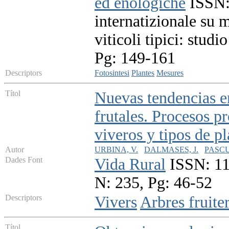
ed enologiche
ISSN:
internatizionale su 
viticoli tipici: stud
Pg: 149-161
Descriptors
Fotosintesi
Plantes
Mesures
Títol
Nuevas tendencias en
frutales. Procesos 
viveros y tipos de p
Autor
URBINA, V.
DALMASES, J.
PASCU
Dades Font
Vida Rural
ISSN: 11
N: 235, Pg: 46-52
Descriptors
Vivers
Arbres fruite
Títol