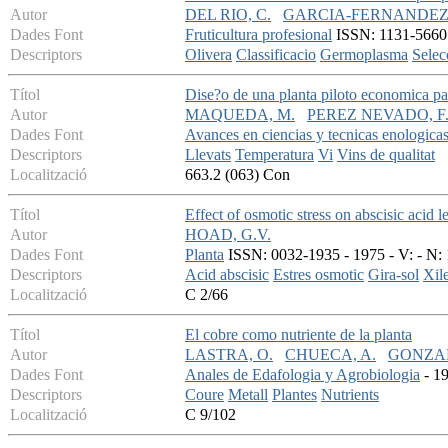
Autor
DEL RIO, C.
GARCIA-FERNANDEZ,
Dades Font
Fruticultura profesional
ISSN: 1131-5660 -
Descriptors
Olivera
Classificacio
Germoplasma
Selec
Títol
Dise?o de una planta piloto economica pa
Autor
MAQUEDA, M.
PEREZ NEVADO, F
Dades Font
Avances en ciencias y tecnicas enologica
Descriptors
Llevats
Temperatura
Vi
Vins de qualitat
Localització
663.2 (063) Con
Títol
Effect of osmotic stress on abscisic acid 
Autor
HOAD, G.V.
Dades Font
Planta
ISSN: 0032-1935 - 1975 - V: - N: 
Descriptors
Acid abscisic
Estres osmotic
Gira-sol
Xil
Localització
C 2/66
Títol
El cobre como nutriente de la planta
Autor
LASTRA, O.
CHUECA, A.
GONZAL
Dades Font
Anales de Edafologia y Agrobiologia
- 19
Descriptors
Coure
Metall
Plantes
Nutrients
Localització
C 9/102