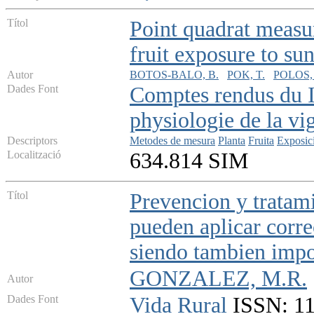
Títol
Point quadrat measu
fruit exposure to sun
Autor
BOTOS-BALO, B.
POK, T.
POLOS, 
Dades Font
Comptes rendus du I
physiologie de la vi
Descriptors
Metodes de mesura
Planta
Fruita
Exposici
Localització
634.814 SIM
Títol
Prevencion y tratami
pueden aplicar corre
siendo tambien impo
GONZALEZ, M.R.
Autor
Dades Font
Vida Rural
ISSN: 113