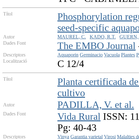
Títol
Phosphorylation regu
seed-specific aquapo
Autor
MAUREL, C.
KADO, R.T.
GUERN, 
Dades Font
The EMBO Journal
Descriptors
Aquaporin
Germinacio
Vacuola
Plantes
P
Localització
C 12/4
Títol
Planta certificada d
cultivo
PADILLA, V. et al.
Autor
Dades Font
Vida Rural
ISSN: 113
Pg: 40-43
Descriptors
Vinya
Garantia varietal
Virosi
Malalties d