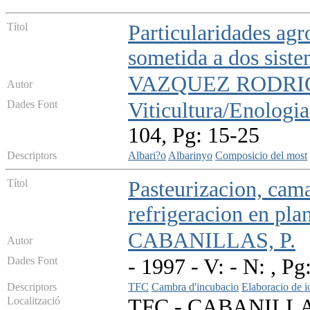
Títol
Particularidades agr
sometida a dos sist
VAZQUEZ RODRIGUE
Autor
Dades Font
Viticultura/Enologia
104, Pg: 15-25
Descriptors
Albari?o
Albarinyo
Composicio del most
Títol
Pasteurizacion, cama
refrigeracion en pla
CABANILLAS, P.
Autor
Dades Font
- 1997 - V: - N: , Pg
Descriptors
TFC
Cambra d'incubacio
Elaboracio de i
Localització
TFC - CABANIL