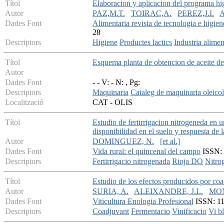
Títol
Elaboracion y aplicacion del programa hig
Autor
PAZ,M.T.
TOIRAC,A.
PEREZ,J.I.
Dades Font
Alimentaria revista de tecnologia e higien
28
Descriptors
Higiene
Productes lactics
Industria alimen
Títol
Esquema planta de obtencion de aceite de
Autor
Dades Font
- - V: - N: , Pg:
Descriptors
Maquinaria
Cataleg de maquinaria oleico
Localització
CAT - OLIS
Títol
Estudio de fertirrigacion nitrogeneda en 
disponibilidad en el suelo y respuesta de l
Autor
DOMINGUEZ, N.
[et al.]
Dades Font
Vida rural: el quincenal del campo
ISSN: 
Descriptors
Fertirrigacio nitrogenada
Rioja DO
Nitro
Títol
Estudio de los efectos producidos por co
Autor
SURIA, A.
ALEIXANDRE, J.L.
MON
Dades Font
Viticultura Enologia Profesional
ISSN: 11
Descriptors
Coadjuvant
Fermentacio
Vinificacio
Vi b