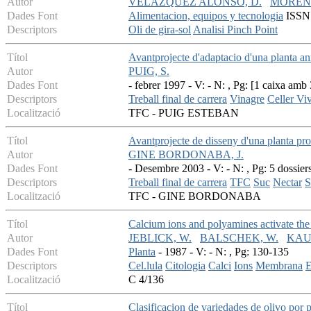
Autor
VELAZQUEZ ALONSO, D.
MORENO
Dades Font
Alimentacion, equipos y tecnologia
ISSN:
Descriptors
Oli de gira-sol
Analisi Pinch Point
Títol
Avantprojecte d'adaptacio d'una planta an
Autor
PUIG, S.
Dades Font
- febrer 1997 - V: - N: , Pg: [1 caixa amb 
Descriptors
Treball final de carrera
Vinagre
Celler Vi
Localització
TFC - PUIG ESTEBAN
Títol
Avantprojecte de disseny d'una planta prod
Autor
GINE BORDONABA, J.
Dades Font
- Desembre 2003 - V: - N: , Pg: 5 dossier
Descriptors
Treball final de carrera
TFC
Suc
Nectar
S
Localització
TFC - GINE BORDONABA
Títol
Calcium ions and polyamines activate th
Autor
JEBLICK, W.
BALSCHEK, W.
KAUS
Dades Font
Planta
- 1987 - V: - N: , Pg: 130-135
Descriptors
Cel.lula
Citologia
Calci
Ions
Membrana
E
Localització
C 4/136
Títol
Clasificacion de variedades de olivo por 