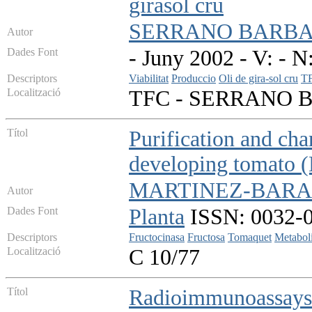
girasol cru
SERRANO BARBA,
Autor
Dades Font
- Juny 2002 - V: - N:
Descriptors
Viabilitat
Produccio
Oli de gira-sol cru
T
Localització
TFC - SERRANO 
Títol
Purification and cha
developing tomato (L
MARTINEZ-BARAJ
Autor
Dades Font
Planta
ISSN: 0032-09
Descriptors
Fructocinasa
Fructosa
Tomaquet
Metabol
Localització
C 10/77
Títol
Radioimmunoassays f