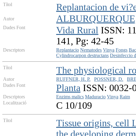
Títol
Replantacion de vi?e
ALBURQUERQUE, 
Autor
Dades Font
Vida Rural
ISSN: 11
141, Pg: 42-45
Descriptors
Replantacio
Nematodes
Vinya
Fongs
Bac
Cylindrocarpon destructans
Desinfeccio d
Títol
The physiological ro
Autor
RUFFNER, H. P.
POSSNER, D.
BRE
Dades Font
Planta
ISSN: 0032-09
Descriptors
Enzims malics
Maduracio
Vinya
Raim
Localització
C 10/109
Títol
Tissue origins, cell 
the developing dermal