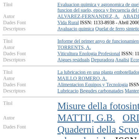
Títol
Evaluacion quimica y agronomica de quelat
funcion del suelo, epoca y frecuencia del 
Autor
ALVAREZ-FERNANDEZ, A.
ABADIA
Dades Font
Vida Rural
ISSN: 1133-8938 - Abril 2006 
Descriptors
Avaluacio quimica
Quelat de ferro sinteti
Títol
Informe del primer anyo de funcionamiento
Autor
TORRENTS, A.
Dades Font
Viticultura Enologia Profesional
ISSN: 113
Descriptors
Aigues residuals
Depuradora
Analisi
Eco
Títol
La lubricacion en una planta embotellado
Autor
MAILLO ROMERO, A.
Dades Font
Alimentacion Equipos y Tecnologia
ISSN:
Descriptors
Lubricacio
Begudes carbonatades
Manten
Títol
Misure della fotosint
MATTII, G.B.
ORL
Autor
Dades Font
Quaderni della Scuol