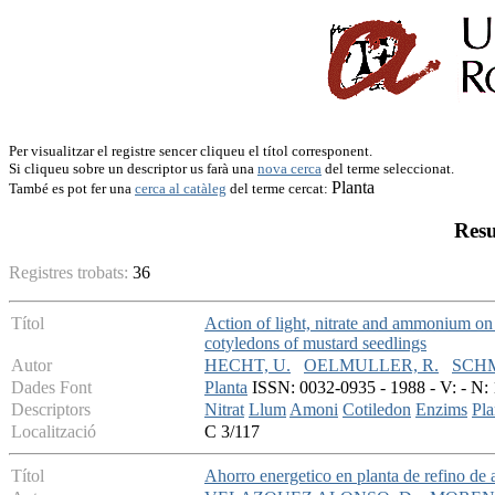
Per visualitzar el registre sencer cliqueu el títol corresponent.
Si cliqueu sobre un descriptor us farà una
nova cerca
del terme seleccionat.
Planta
També es pot fer una
cerca al catàleg
del terme cercat:
Resu
Registres trobats:
36
Títol
Action of light, nitrate and ammonium on
cotyledons of mustard seedlings
Autor
HECHT, U.
OELMULLER, R.
SCHM
Dades Font
Planta
ISSN: 0032-0935 - 1988 - V: - N: 
Descriptors
Nitrat
Llum
Amoni
Cotiledon
Enzims
Pla
Localització
C 3/117
Títol
Ahorro energetico en planta de refino de 