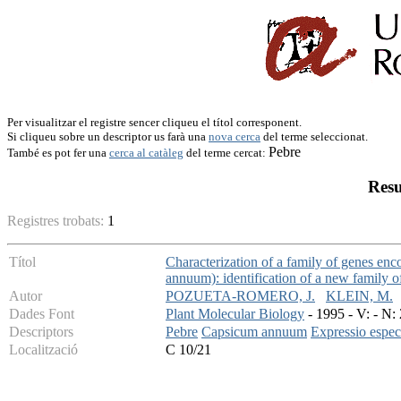
Per visualitzar el registre sencer cliqueu el títol corresponent.
Si cliqueu sobre un descriptor us farà una
nova cerca
del terme seleccionat.
Pebre
També es pot fer una
cerca al catàleg
del terme cercat:
Resu
Registres trobats:
1
Títol
Characterization of a family of genes enc
annuum): identification of a new family o
Autor
POZUETA-ROMERO, J.
KLEIN, M.
Dades Font
Plant Molecular Biology
- 1995 - V: - N:
Descriptors
Pebre
Capsicum annuum
Expressio especi
Localització
C 10/21