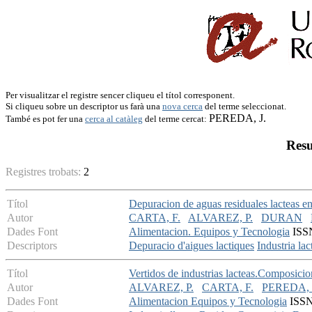
Per visualitzar el registre sencer cliqueu el títol corresponent.
Si cliqueu sobre un descriptor us farà una
nova cerca
del terme seleccionat.
PEREDA, J.
També es pot fer una
cerca al catàleg
del terme cercat:
Resu
Registres trobats:
2
Títol
Depuracion de aguas residuales lacteas e
Autor
CARTA, F.
ALVAREZ, P.
DURAN
Dades Font
Alimentacion. Equipos y Tecnologia
ISSN
Descriptors
Depuracio d'aigues lactiques
Industria lac
Títol
Vertidos de industrias lacteas.Composicio
Autor
ALVAREZ, P.
CARTA, F.
PEREDA, 
Dades Font
Alimentacion Equipos y Tecnologia
ISSN: