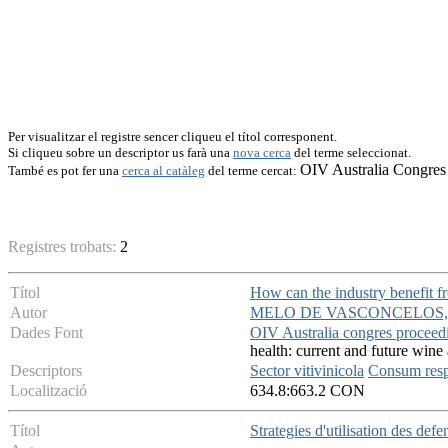
Per visualitzar el registre sencer cliqueu el títol corresponent.
Si cliqueu sobre un descriptor us farà una
nova cerca
del terme seleccionat.
OIV Australia Congres
També es pot fer una
cerca al catàleg
del terme cercat:
Registres trobats:
2
Títol
How can the industry benefit f
Autor
MELO DE VASCONCELOS,
Dades Font
OIV Australia congres proceedin
health: current and future wine
Descriptors
Sector vitivinicola
Consum res
Localització
634.8:663.2 CON
Títol
Strategies d'utilisation des def