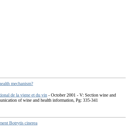
 health mechanism?
onal de la vigne et du vin
- October 2001 - V: Section wine and
munication of wine and health information, Pg: 335-341
mment Botrytis cinerea