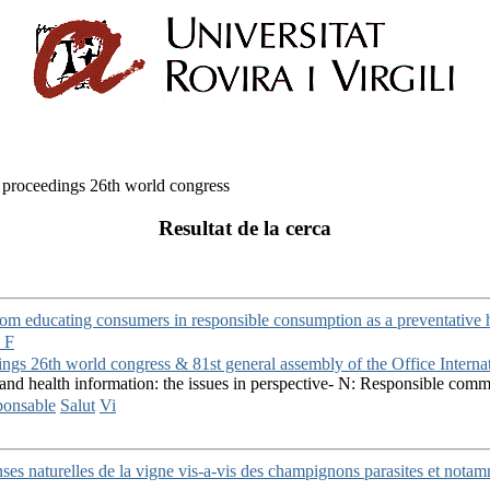
 proceedings 26th world congress
Resultat de la cerca
rom educating consumers in responsible consumption as a preventative
 F
gs 26th world congress & 81st general assembly of the Office Internati
 and health information: the issues in perspective- N: Responsible com
ponsable
Salut
Vi
enses naturelles de la vigne vis-a-vis des champignons parasites et nota