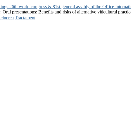
gs 26th world congress & 81st general assably of the Office Internatio
 Oral presentations: Benefits and risks of alternative viticultural practi
 cinerea
Tractament