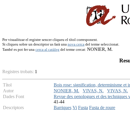
Per visualitzar el registre sencer cliqueu el títol corresponent.
Si cliqueu sobre un descriptor us farà una
nova cerca
del terme seleccionat.
NONIER, M.
També es pot fer una
cerca al catàleg
del terme cercat:
Resu
Registres trobats:
1
Títol
Bois rose: signification, determinisme et i
Autor
NONIER, M.
VIVAS, N.
VIVAS, N.
Dades Font
Revue des oenologues et des techniques vi
41-44
Descriptors
Barriques
Vi
Fusta
Fusta de roure