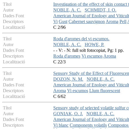
Títol
Investigation of the effect of skin contact
Autor
NOBLE, A. C.
SCHMIDT, J. O.
Dades Font
American Journal of Enology and Viticul
Descriptors
Vi
Gust
Cabernet sauvignon
Aroma
Pell
Localització
C 2/96
Títol
Roda d'aromes del vi escumos.
Autor
NOBLE, A. C.
HOWE, P.
Dades Font
- - V: - N: full solt fotocopiat, Pg: 1 pp.
Descriptors
Roda d'aromes
Vi escumos
Aroma
Localització
C 22/3
Títol
Sensory Study of the Effect of Fluoresce
Autor
DOZON, N. M.
NOBLE, A. C.
Dades Font
American Journal of Enology and Viticul
Descriptors
Aroma
Vi escumos
Llum fluorescent
Localització
C 6/62
Títol
Sensory study of selected volatile sulfur
Autor
GONIAK, O. J.
NOBLE, A. C.
Dades Font
American Journal of Enology and Viticul
Descriptors
Vi blanc
Components volatils
Compostos 