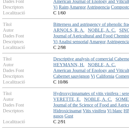
Dades Font
American Journal of Enology and Viticul
Descriptors
Vi
Raim
Amargor
Astringencia
Compostos
Localització
C 1/60
Títol
Bitterness and astringency of phenolic fra
Autor
ARNOLS, R. A.
NOBLE, A. C.
SING
Dades Font
Journal of Agricultural and Food Chemist
Descriptors
Vi
Analisi sensorial
Amargor
Astringenci
Localització
C 2/98
Títol
Descriptive analysis of comercial Cabern
Autor
HEYMANN, H.
NOBLE, A. C.
Dades Font
American Journal of Enology and Viticul
Descriptors
Cabernet sauvignon
Vi
California
Comerci
Localització
C 10/86
Títol
Hydroxycinnamates of vitis vinifera : sens
Autor
VERETTE, E.
NOBLE, A. C.
SOMER
Dades Font
Journal of the Science of Food and Agricu
Descriptors
Hidroxicinamat
Vitis vinifera
Vi blanc
H
gasos
Gust
Localització
C 2/91