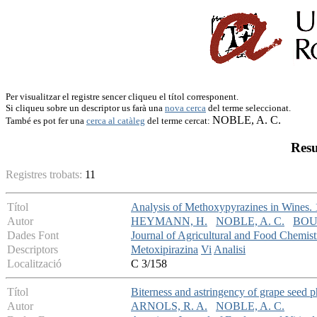
Per visualitzar el registre sencer cliqueu el títol corresponent.
Si cliqueu sobre un descriptor us farà una
nova cerca
del terme seleccionat.
NOBLE, A. C.
També es pot fer una
cerca al catàleg
del terme cercat:
Resu
Registres trobats:
11
Títol
Analysis of Methoxypyrazines in Wines. 
Autor
HEYMANN, H.
NOBLE, A. C.
BOU
Dades Font
Journal of Agricultural and Food Chemist
Descriptors
Metoxipirazina
Vi
Analisi
Localització
C 3/158
Títol
Biterness and astringency of grape seed p
Autor
ARNOLS, R. A.
NOBLE, A. C.