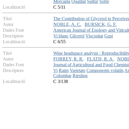
Mercapta
Qualitat
Sulfur
Sofre
Localització
C 5/11
Títol
The Contribution of Glycerol to Perceiv
Autor
NOBLE, A. C.
BURSICK, G. F.
Dades Font
American Journal of Enology and Viticul
Descriptors
Vi blanc
Glicerol
Viscositat
Gust
Localització
C 6/55
Títol
Wine headspace analysis : Reproducibility 
Autor
FORREY, R. R.
FLATH, R. A.
NOBLE
Dades Font
Journal of Agricultural and Food Chemist
Descriptors
Vi
Raim
Varietats
Components volatils
A
Colombar
Riesling
Localització
C 3/138