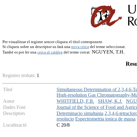
Per visualitzar el registre sencer cliqueu el títol corresponent.
Si cliqueu sobre un descriptor us farà una
nova cerca
del terme seleccionat.
NGUYEN, T.H.
També es pot fer una
cerca al catàleg
del terme cercat:
Resu
Registres trobats:
1
Títol
Simultaneous Determination of 2,3,4,6-Te
High-resolution Gas Chromatography-Mul
Autor
WHITFIELD, F.B.
SHAW, K.J.
NGUY
Dades Font
Journal of the Science of Food and Agric
Descriptors
Determinacio simultania
2,3,4,6-tetraclor
resolucio
Espectrometria ionica de massa
Localització
C 20/8