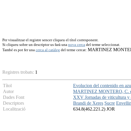
Per visualitzar el registre sencer cliqueu el títol corresponent.
Si cliqueu sobre un descriptor us farà una
nova cerca
del terme seleccionat.
MARTINEZ MONTERO,
També es pot fer una
cerca al catàleg
del terme cercat:
Registres trobats:
1
Títol
Evolucion del contenido en azu
Autor
MARTINEZ MONTERO, C. et
Dades Font
XXV Jornadas de viticultura y 
Descriptors
Brandi de Xeres
Sucre
Envelli
Localització
634.8(462.221.2) JOR