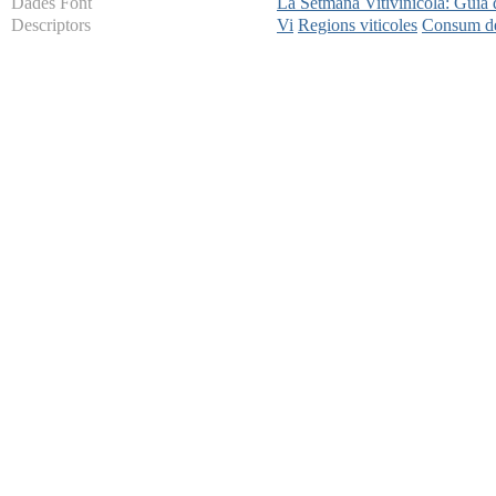
Dades Font
La Setmana Vitivinicola: Guia
Descriptors
Vi
Regions viticoles
Consum de