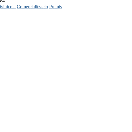
384
ivinicola
Comercialitzacio
Premis