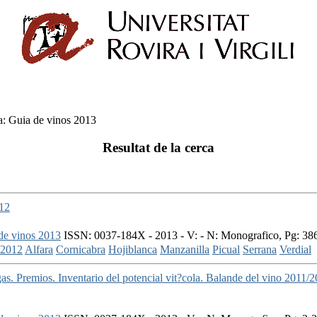
a: Guia de vinos 2013
Resultat de la cerca
012
 de vinos 2013
ISSN: 0037-184X - 2013 - V: - N: Monografico, Pg: 38
2012
Alfara
Cornicabra
Hojiblanca
Manzanilla
Picual
Serrana
Verdial
s. Premios. Inventario del potencial vit?cola. Balande del vino 2011