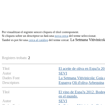
Per visualitzar el registre sencer cliqueu el títol corresponent.
Si cliqueu sobre un descriptor us farà una
nova cerca
del terme seleccionat.
La Setmana Vitivinicol
També es pot fer una
cerca al catàleg
del terme cercat:
Registres trobats:
2
Títol
El aceite de oliva en Espa?a 2
Autor
SEVI
Dades Font
La Setmana Vitivinicola: Guia
Descriptors
Espanya
Oli d'oliva
Arbequina
Títol
El vino de Espa?a 2012. Bodega
en el mundo.
Autor
SEVI