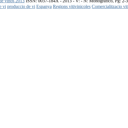
 de vinos 2013
ISSN: 0037-184X - 2013 - V: - N: Monografico, Pg: 2-
 vi
produccio de vi
Espanya
Regions vitivinicoles
Comercialitzacio vit