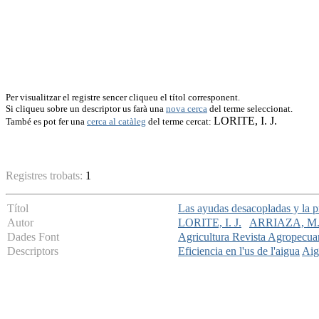
Per visualitzar el registre sencer cliqueu el títol corresponent.
Si cliqueu sobre un descriptor us farà una
nova cerca
del terme seleccionat.
LORITE, I. J.
També es pot fer una
cerca al catàleg
del terme cercat:
Registres trobats:
1
Títol
Las ayudas desacopladas y la p
Autor
LORITE, I. J.
ARRIAZA, M
Dades Font
Agricultura Revista Agropecua
Descriptors
Eficiencia en l'us de l'aigua
Aig