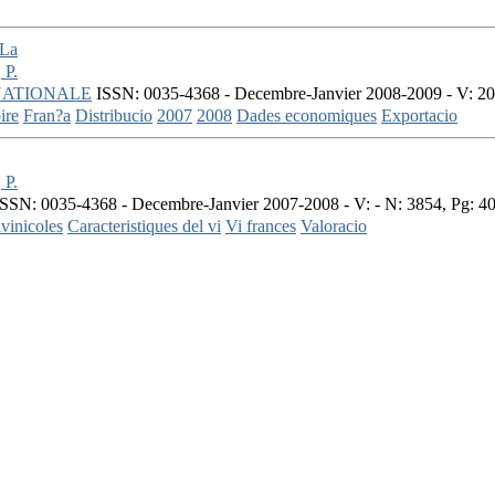
 La
P.
NATIONALE
ISSN: 0035-4368 - Decembre-Janvier 2008-2009 - V: 20
ire
Fran?a
Distribucio
2007
2008
Dades economiques
Exportacio
P.
SSN: 0035-4368 - Decembre-Janvier 2007-2008 - V: - N: 3854, Pg: 4
ivinicoles
Caracteristiques del vi
Vi frances
Valoracio