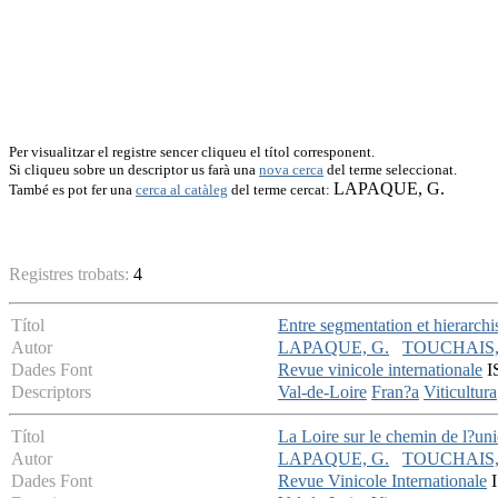
Per visualitzar el registre sencer cliqueu el títol corresponent.
Si cliqueu sobre un descriptor us farà una
nova cerca
del terme seleccionat.
LAPAQUE, G.
També es pot fer una
cerca al catàleg
del terme cercat:
Registres trobats:
4
Títol
Entre segmentation et hierarchi
Autor
LAPAQUE, G.
TOUCHAIS, 
Dades Font
Revue vinicole internationale
IS
Descriptors
Val-de-Loire
Fran?a
Viticultura
Títol
La Loire sur le chemin de l?un
Autor
LAPAQUE, G.
TOUCHAIS, 
Dades Font
Revue Vinicole Internationale
I