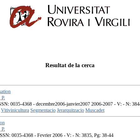
Resultat de la cerca
sation
P.
SN: 0035-4368 - decembre2006-janvier2007 2006-2007 - V: - N: 384
Vitivinicultura
Segmentacio
Jerarquitzacio
Muscadet
ion
P.
SSN: 0035-4368 - Fevrier 2006 - V: - N: 3835, Pg: 38-44