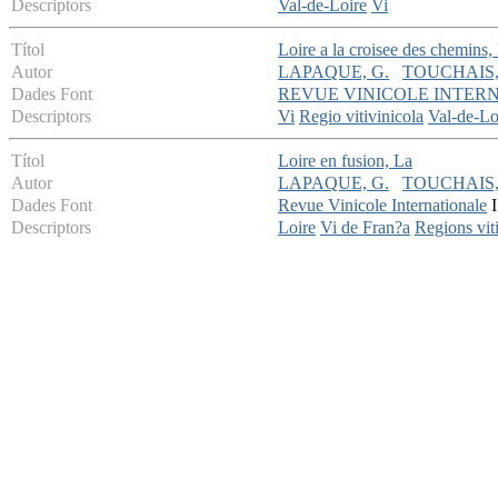
Descriptors
Val-de-Loire
Vi
Títol
Loire a la croisee des chemins,
Autor
LAPAQUE, G.
TOUCHAIS, 
Dades Font
REVUE VINICOLE INTER
Descriptors
Vi
Regio vitivinicola
Val-de-Lo
Títol
Loire en fusion, La
Autor
LAPAQUE, G.
TOUCHAIS, 
Dades Font
Revue Vinicole Internationale
I
Descriptors
Loire
Vi de Fran?a
Regions vit