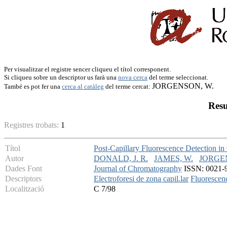
Per visualitzar el registre sencer cliqueu el títol corresponent.
Si cliqueu sobre un descriptor us farà una
nova cerca
del terme seleccionat.
JORGENSON, W.
També es pot fer una
cerca al catàleg
del terme cercat:
Resu
Registres trobats:
1
Títol
Post-Capillary Fluorescence Detection in
Autor
DONALD, J. R.
JAMES, W.
JORGE
Dades Font
Journal of Chromatography
ISSN: 0021-96
Descriptors
Electroforesi de zona capil.lar
Fluorescen
Localització
C 7/98