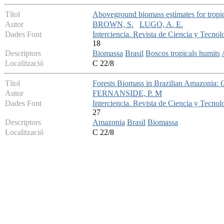
Títol
Aboveground biomass estimates for tropic
Autor
BROWN, S.
LUGO, A. E.
Dades Font
Interciencia. Revista de Ciencia y Tecnol
18
Descriptors
Biomassa
Brasil
Boscos tropicals humits
Localització
C 22/8
Títol
Forests Biomass in Brazilian Amazonia:
Autor
FERNANSIDE, P. M
Dades Font
Interciencia. Revista de Ciencia y Tecno
27
Descriptors
Amazonia
Brasil
Biomassa
Localització
C 22/8