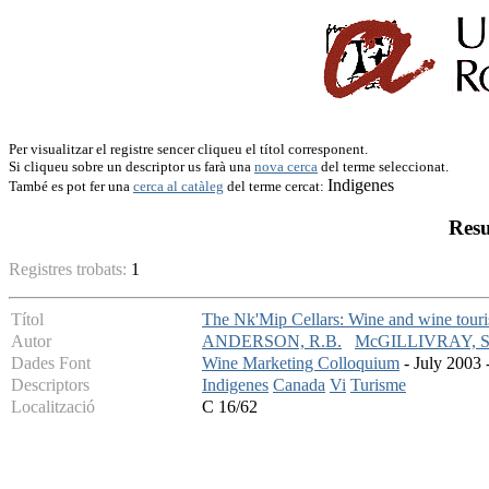
Per visualitzar el registre sencer cliqueu el títol corresponent.
Si cliqueu sobre un descriptor us farà una
nova cerca
del terme seleccionat.
Indigenes
També es pot fer una
cerca al catàleg
del terme cercat:
Resu
Registres trobats:
1
Títol
The Nk'Mip Cellars: Wine and wine touri
Autor
ANDERSON, R.B.
McGILLIVRAY, S
Dades Font
Wine Marketing Colloquium
- July 2003 -
Descriptors
Indigenes
Canada
Vi
Turisme
Localització
C 16/62