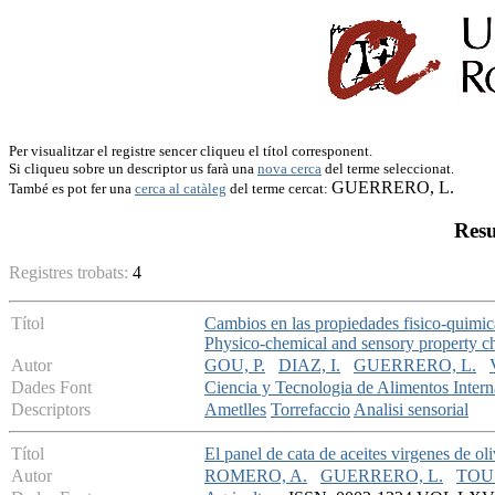
Per visualitzar el registre sencer cliqueu el títol corresponent.
Si cliqueu sobre un descriptor us farà una
nova cerca
del terme seleccionat.
GUERRERO, L.
També es pot fer una
cerca al catàleg
del terme cercat:
Resu
Registres trobats:
4
Títol
Cambios en las propiedades fisico-quimic
Physico-chemical and sensory property c
Autor
GOU, P.
DIAZ, I.
GUERRERO, L.
Dades Font
Ciencia y Tecnologia de Alimentos Intern
Descriptors
Ametlles
Torrefaccio
Analisi sensorial
Títol
El panel de cata de aceites virgenes de ol
Autor
ROMERO, A.
GUERRERO, L.
TOUS