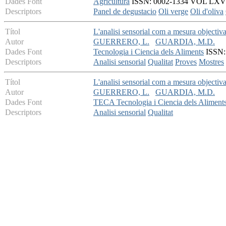
Dades Font
Agricultura
ISSN: 0002-1334 VOL LXVII -
Descriptors
Panel de degustacio
Oli verge
Oli d'oliva
Títol
L'analisi sensorial com a mesura objectiva 
Autor
GUERRERO, L.
GUARDIA, M.D.
Dades Font
Tecnologia i Ciencia dels Aliments
ISSN: 
Descriptors
Analisi sensorial
Qualitat
Proves
Mostres
Títol
L'analisi sensorial com a mesura objectiva 
Autor
GUERRERO, L.
GUARDIA, M.D.
Dades Font
TECA Tecnologia i Ciencia dels Aliment
Descriptors
Analisi sensorial
Qualitat