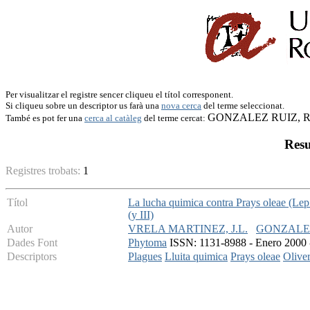
Per visualitzar el registre sencer cliqueu el títol corresponent.
Si cliqueu sobre un descriptor us farà una
nova cerca
del terme seleccionat.
GONZALEZ RUIZ, R
També es pot fer una
cerca al catàleg
del terme cercat:
Resu
Registres trobats:
1
Títol
La lucha quimica contra Prays oleae (Lep.
(y III)
Autor
VRELA MARTINEZ, J.L.
GONZALEZ
Dades Font
Phytoma
ISSN: 1131-8988 - Enero 2000 -
Descriptors
Plagues
Lluita quimica
Prays oleae
Olive