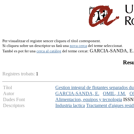
Per visualitzar el registre sencer cliqueu el títol corresponent.
Si cliqueu sobre un descriptor us farà una
nova cerca
del terme seleccionat.
GARCIA-SANDA, E.
També es pot fer una
cerca al catàleg
del terme cercat:
Resu
Registres trobats:
1
Títol
Gestion integral de flotantes separados dur
Autor
GARCIA-SANDA, E.
OMIL, J.M.
O
Dades Font
Alimentacion, equipos y tecnologia
ISSN:
Descriptors
Industria lactica
Tractament d'aigues resid