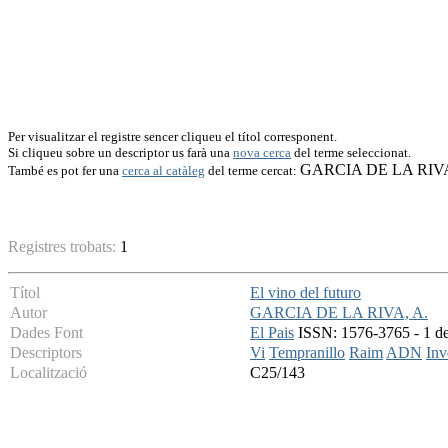
Per visualitzar el registre sencer cliqueu el títol corresponent.
Si cliqueu sobre un descriptor us farà una
nova cerca
del terme seleccionat.
GARCIA DE LA RIVA
També es pot fer una
cerca al catàleg
del terme cercat:
Registres trobats:
1
Títol
El vino del futuro
Autor
GARCIA DE LA RIVA, A.
Dades Font
El Pais
ISSN: 1576-3765 - 1 de 
Descriptors
Vi
Tempranillo
Raim
ADN
Inv
Localització
C25/143