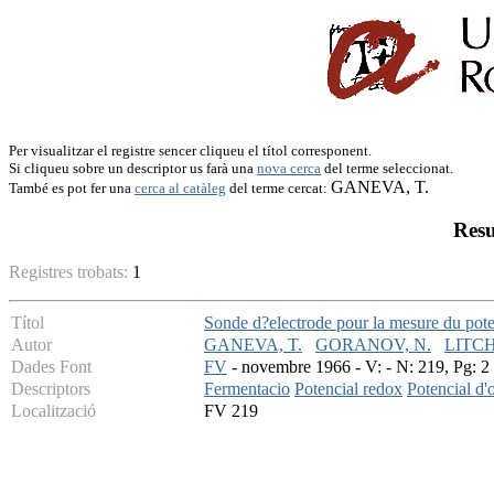
Per visualitzar el registre sencer cliqueu el títol corresponent.
Si cliqueu sobre un descriptor us farà una
nova cerca
del terme seleccionat.
GANEVA, T.
També es pot fer una
cerca al catàleg
del terme cercat:
Resu
Registres trobats:
1
Títol
Sonde d?electrode pour la mesure du pote
Autor
GANEVA, T.
GORANOV, N.
LITCH
Dades Font
FV
- novembre 1966 - V: - N: 219, Pg: 2 
Descriptors
Fermentacio
Potencial redox
Potencial d'
Localització
FV 219