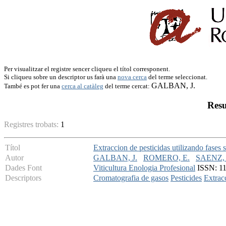
Per visualitzar el registre sencer cliqueu el títol corresponent.
Si cliqueu sobre un descriptor us farà una
nova cerca
del terme seleccionat.
GALBAN, J.
També es pot fer una
cerca al catàleg
del terme cercat:
Resu
Registres trobats:
1
Títol
Extraccion de pesticidas utilizando fases s
Autor
GALBAN, J.
ROMERO, E.
SAENZ, 
Dades Font
Viticultura Enologia Profesional
ISSN: 113
Descriptors
Cromatografia de gasos
Pesticides
Extracc